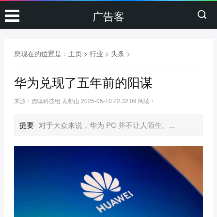
广告客
您现在的位置是：
主页
>
行业
>
头条
>
华为兑现了五年前的阳谋
来源：虎嗅科技组 丸都山
2025-05-10 22:32:09
阅读：
提要
对于大众来说，华为 PC 并不让人陌生。...