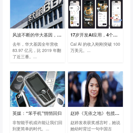
风波不断的华大基因，凭什么一年多赚
17岁开发AI应用，4个月入账700万，开学第
去年，华大基因全年营收
Cal AI 的收入刚刚突破 100
83.97 亿元，比 2019 年翻
万美元。...
了近三番。...
英媒：“笨手机”悄悄回归
赵婷《无依之地》包揽93届奥斯卡最佳导
非智能手机或许能让我们回
赵婷发表获奖感言时，她说
到更简单的时代。...
她幼时背过一句中国古