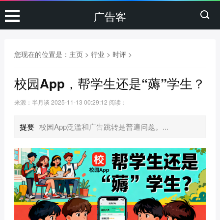
广告客
您现在的位置是：
主页
>
行业
>
时评
>
校园App，帮学生还是“薅”学生？
来源：半月谈
2025-11-13 00:29:12
阅读：
提要
校园App泛滥和广告跳转是普遍问题。...