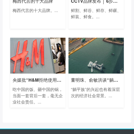
梅西代言的十大品牌
CCTV品牌发布 │ 6步鲜米精控技术创新体系
梅西代言的十大品牌。...
鲜割、鲜谷、鲜存、鲜碾、
鲜装、鲜食。...
央媒批“H&M拒绝使用新疆棉花”：吃中
董明珠、俞敏洪谈“躺平”、“内卷”：
吃中国的饭、砸中国的锅，
“躺平族”的兴起也有着深层
当面一套背后一套，毫无企
次的经济社会背景。...
业社会责任。...