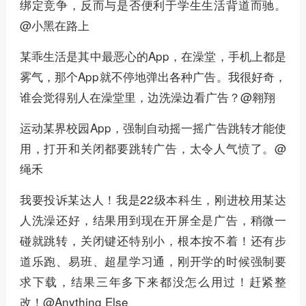
绑定竞争，反而与是否便利于学生生活背道而驰。
@小黑在路上
某乖生活是其中最恶心的App，在澡堂，手机上都是
雾气，那个App就不停地弹出各种广告。我很好奇，
谁会觉得别人在澡堂里，边洗澡边看广告？@翱翔
运动某界校园App，强制自动摇一摇广告跳转才能使
用，打开和关闭都要跳转广告，太令人气愤了。@
绳禾
我要投诉某达人！我是22级本科生，刚进校用某达
人洗澡还好，结果用到现在开屏全是广告，稍微一
碰就跳转，关闭键还特别小，根本按不着！还有步
道乐跑、易班、超星学习通，刚开学的时候强制要
求下载，结果三年多下来都没怎么用过！赶紧整
改！@Anything Else