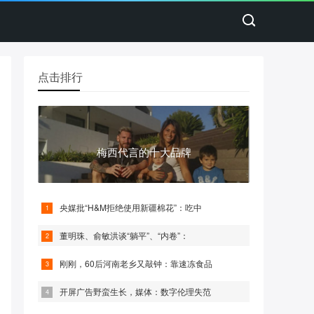
点击排行
梅西代言的十大品牌
央媒批“H&M拒绝使用新疆棉花”：吃中
董明珠、俞敏洪谈“躺平”、“内卷”：
刚刚，60后河南老乡又敲钟：靠速冻食品
开屏广告野蛮生长，媒体：数字伦理失范