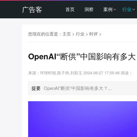
广告客
首页
洞察
案例
行业
您现在的位置是：
主页
>
行业
>
时评
>
OpenAI“断供”中国影响有多
来源：环球时报,陈子帅,刘彩玉
2024-06-27 17:55:46
阅读：
提要
OpenAI“断供”中国影响有多大？...