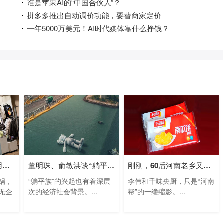
谁是苹果AI的“中国合伙人”？
拼多多推出自动调价功能，要替商家定价
一年5000万美元！AI时代媒体靠什么挣钱？
央媒批“H&M拒绝使用新疆棉花”：吃中
董明珠、俞敏洪谈“躺平”、“内卷”：
刚刚，60后河南老乡又敲钟：靠速冻食品
锅，
“躺平族”的兴起也有着深层
李伟和千味央厨，只是“河南
无企
次的经济社会背景。...
帮”的一缕缩影。...