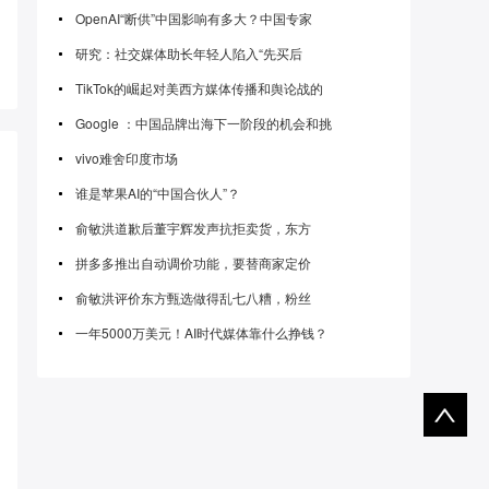
OpenAI“断供”中国影响有多大？中国专家
研究：社交媒体助长年轻人陷入“先买后
TikTok的崛起对美西方媒体传播和舆论战的
Google ：中国品牌出海下一阶段的机会和挑
vivo难舍印度市场
谁是苹果AI的“中国合伙人”？
俞敏洪道歉后董宇辉发声抗拒卖货，东方
拼多多推出自动调价功能，要替商家定价
俞敏洪评价东方甄选做得乱七八糟，粉丝
一年5000万美元！AI时代媒体靠什么挣钱？