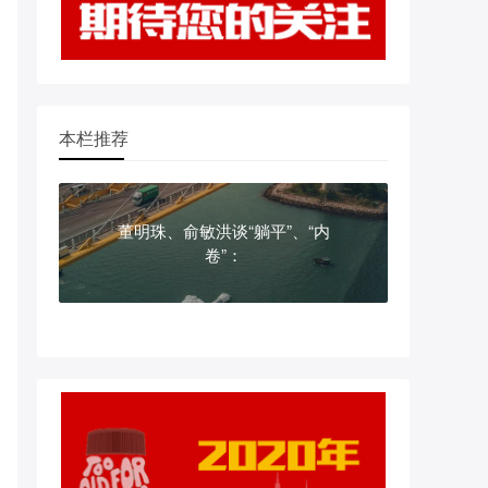
本栏推荐
董明珠、俞敏洪谈“躺平”、“内
卷”：