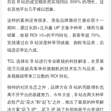
芬在 B 站的成交额依然实现同比 300% 的增长。这
在其他平台几乎难以想象。
这样的案例还有很多。美妆品牌雅诗兰黛在双十一
期间，通过头部+泛兴趣 UP 主集中种草，继而引爆
销量，收获 ROI 10+的平均转化，新客率超 70%。
安踏通过在 B 站深度种草羽绒服、跑鞋等品类，后
端进店率近六成。
TCL 选择在 B 站进行专业硬核的科技解读，全景展
现万元级超高客单价旗舰机的技术实力与品质，单
条视频就带来三位数的 ROI 转化。
独特的社区生态之外，品牌方在 B 站的亮眼增长也
离不开平台的基建努力。今年大促，B 站在两大种草
必投产品“花火”和“起飞”之外，推出了最新的种草解
决方案“花飞 IP”。花飞 IP 除了外部电商平台资源打