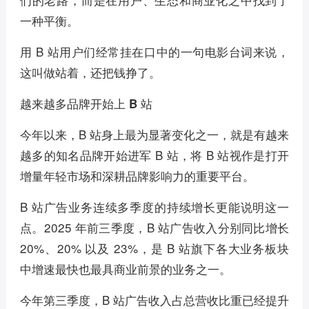
一种平衡。
用 B 站用户们经常挂在口中的一句电影台词来说，
这叫做站着，还把钱挣了。
越来越多品牌开始上 B 站
今年以来，B 站身上最为显著变化之一，就是有越来
越多的知名品牌开始进军 B 站，将 B 站视作是打开
增量年轻市场和深耕品牌影响力的重要平台。
B 站广告业务连续多季度的持续增长更能说明这一
点。2025 年前三季度，B 站广告收入分别同比增长
20%、20% 以及 23%，是 B 站旗下各大业务板块
中增速最快也最具商业前景的业务之一。
今年第三季度，B 站广告收入占总营收比重已经提升