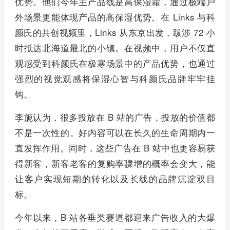
优势。他们今年主产品线是高保湿霜，通过极端户
外场景更能体现产品的高保湿优势。在 Links 与科
颜氏的共创视频里，Links 从东京出发，跋涉 72 小
时抵达北海道最北的小镇。在视频中，用户不仅直
观感受到科颜氏在极寒场景中的产品优势，也通过
强烈的视觉观感将保湿心智与科颜氏品牌牢牢挂
钩。
李旎认为，很多投放在 B 站的广告，投放的价值都
不是一次性的。好内容可以在长久的生命周期内一
直发挥作用。同时，这些广告在 B 站中也更容易获
得新客，新客老客的复购率骤增的概率会变大，能
让客户实现短期的转化以及长线的品牌沉淀双目
标。
今年以来，B 站各垂类赛道都迎来广告收入的大爆