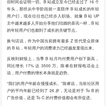
但时间会证明一切。B 站成立至今已经走过了 16 个
年头，那些从中学阶段就一直陪伴 B 站成长的年轻
用户们，现在往往也已经步入职场。就像 B 站 UP
主中越来越多人开始分享他们结婚的喜讯一样，B 站
的年轻用户们也都到了成长的关键节点。
换句话说，作为中国当前拥有最多 Z 世代受众群体
的 B 站，年轻用户的消费潜力已经越发显现出来。
反映到财报上，当季 B 站月均付费用户创下新高，
同比增长 17% 达 3500 万。陈睿在财报电话会上
说，用户付费的增长本身就是趋势。
“我们的用户年龄在慢慢成长。”陈睿说，当前社区用
户的平均年龄已经到了 26 岁，无论是对于 To B 的
广告价值，还是 To C 的付费价值都会有所促进。