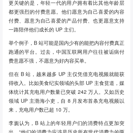
更关键的是，年轻一代的用户拥有着比其他年龄层
都更强烈的付费意愿。他们愿意为自己喜爱的内容
付费、愿意为自己喜爱的产品付费、也更愿意支持
一路陪伴他们成长的 UP 主们。
举个例子，B 站可能是国内少有的能把内容付费真正
跑通的平台。过去，中国互联网用户往往被诟病付
费意愿不强，不愿意为好内容买单。
但在 B 站，越来越多 UP 主仅凭借充电视频就能获
得收入。比如美食纪实领域的头部 UP 主食贫道，媒
体统计其充电用户数量已突破 242 万人。又如历史
领域 UP 主渤海小吏，自 8 月发布首条充电视频以
来，充电用户数已超 10 万。
李旎认为，B 站上的年轻用户们的消费特点更加突
出，“他们的消费力应该是历史所有世代消费力的两