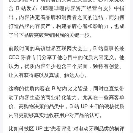
合 B 站发布《哔哩哔哩内容资产经营白皮》中指
出，内容决定着品牌和消费者之间的连结，而如何
打造品牌内容资产，构建品牌心智和影响力，也成
了当下品牌突破营销困局的关键一步。
前段时间的乌镇世界互联网大会上，B 站董事长兼
CEO 陈睿专门分享了他心目中的优质内容定义。他
认为，优质内容至少包含三个层面，独特有创意、
让人有获得感以及真诚、触达人心。
这样的优质内容在 B 站内比比皆是，同时也直接带
动了内容生态的商业转化能力。尤其在一些高客单
价、高购物决策的品类中，B 站 UP 主们的硬核优质
内容更能够真实地收获用户对产品的认可。
比如科技区 UP 主“先看评测”对电动牙刷品类的横评