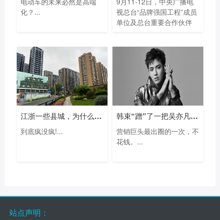
电动车的未来必然是高端
9月11-12日，中央广播电
化？...
视总台“品牌强国工程”成员
单位及总台重要合作伙伴
走...
江浙一些县城，为什么房价会五万！
韩束“蹭”了一把吴亦凡，然后呢？
到底疯没疯!...
营销巨头最出圈的一次，不
花钱。...
站点声明：