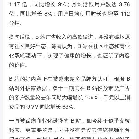
1.17 亿，同比增长 9%；月均活跃用户数达 3.76
亿，同比增长 8%；用户日均使用时长也增至 112
分钟。
换句话说，B 站广告收入的高歌猛进，并没有破坏原
有社区良好生态。陈睿认为，B 站在社区生态和商业
化双轮驱动下，实现了健康的增长，也证明了内容
的价值。
B 站的好内容正在被越来越多品牌方认可。根据 B
站对外披露数据，双十一期间在 B 站投放带货广告
的客户数量较去年同期大幅增长 109%，千元以上消
费品的 GMV 同比增长 63%。
一直被诟病商业化缓慢的 B 站，如今终于似乎支棱
起来。更重要的是，它并没有走过去传统视频平台
们的老路，而是在用户、生态和商业化之中找到了