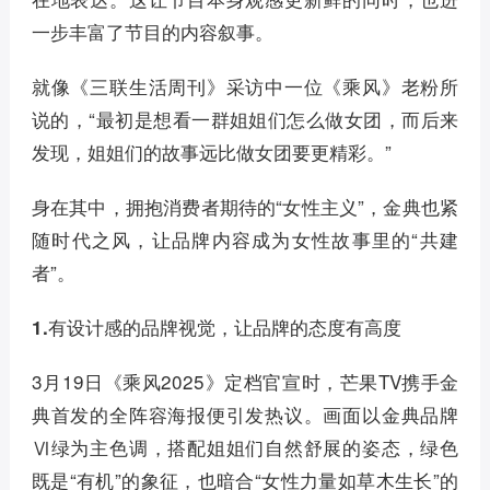
一步丰富了节目的内容叙事。
就像《三联生活周刊》采访中一位《乘风》老粉所
说的，“最初是想看一群姐姐们怎么做女团，而后来
发现，姐姐们的故事远比做女团要更精彩。”
身在其中，拥抱消费者期待的“女性主义”，金典也紧
随时代之风，让品牌内容成为女性故事里的“共建
者”。
1.有设计感的品牌视觉，让品牌的态度有高度
3月19日《乘风2025》定档官宣时，芒果TV携手金
典首发的全阵容海报便引发热议。画面以金典品牌
Ⅵ绿为主色调，搭配姐姐们自然舒展的姿态，绿色
既是“有机”的象征，也暗合“女性力量如草木生长”的