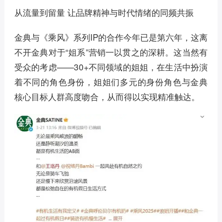
从流量到留量
让品牌精神与时代情绪的同频共振
金典与《乘风》系列IP的合作今年已是第六年，这离
不开金典对于“姐系”营销一以贯之的深耕。这当然有
受众的考虑——30+不同领域的姐姐，在生活中扮演
着不同的角色身份，姐姐们多元的身份角色与金典
核心目标人群高度吻合，从而得以实现精准触达。