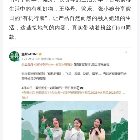
生活中的有机好物，王珞丹、管乐、张小婉分享假
日的“有机行囊”，让产品自然而然的融入姐姐的生
活，这些接地气的内容，真实带动着粉丝们get同
款。