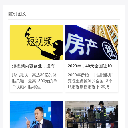
随机图文
短视频内容创业，没有下半场
2020年，40天全国近100家房企破产！
腾讯微视，高达30亿的补
2020年伊始，中国指数研
贴总额，最高1500元的单
究院重点监测的全国13个
个视频补贴标准。...
城市近期楼市近乎“零成
交”！...