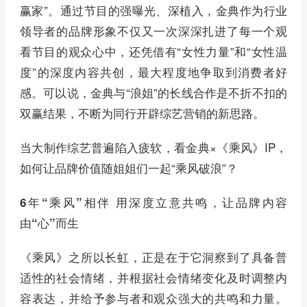
赢家”。通过节目的强曝光、深植入，金典作为行业
领导者的品牌形象不仅又一次深深扎进了每一个观
看节目的观众心中，还凭借有“女性力量”和“女性温
度”的深度内容共创，最大程度地争取到消费者好
感。可以说，金典与“浪姐”的长线合作是不折不扣的
双赢结果，不断为同行开辟综艺营销的新思路。
当大制作综艺普遍陷入疲软，看金典×《乘风》IP，
如何让品牌价值随姐姐们一起“乘风破浪”？
6年“乘风”相伴
用深度立意共鸣，让品牌内容
由“心”而生
《乘风》之所以长虹，正是在于它洞察到了具备普
适性的社会情绪，并根据社会情绪变化及时调整内
容表达，并给予参与者和观众强大的共鸣和力量。