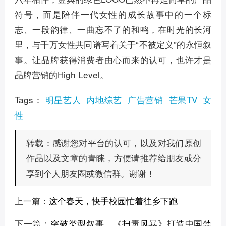
符号，而是陪伴一代女性的成长故事中的一个标
志、一段韵律、一曲忘不了的和鸣，在时光的长河
里，与千万女性共同谱写着关于“不被定义”的永恒叙
事。让品牌获得消费者由心而来的认可，也许才是
品牌营销的High Level。
Tags：
明星艺人
内地综艺
广告营销
芒果TV
女
性
感谢您对平台的认可，以及对我们原创
转载：
作品以及文章的青睐，方便请推荐给朋友或分
享到个人朋友圈或微信群。谢谢！
上一篇：
这个春天，快手校园忙着往乡下跑
下一篇：
突破类型叙事，《扫毒风暴》打造中国禁