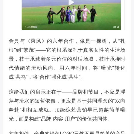
金典与《乘风》的六年合作，像是一棵树，从“扎
根”到“繁茂”——它的根系深扎于真实女性的生活场
景，枝干承载着多元价值的对话场域，枝叶承接时
代情绪的流动风向。用六年时间，将“曝光”转化
成“共鸣”，将“合作”强化成“共生”。
这给我们的启示正在于——品牌和节目，不应是浮
萍与流水的短暂依偎，更应是基于共同理念的“双向
奔赴”和相互成就。顶级综艺营销早已超越简单曝
光，而是构建“品牌-内容-用户”的价值共同体。
六年相伴，金典的绿色LOGO已然不再是简单的产品