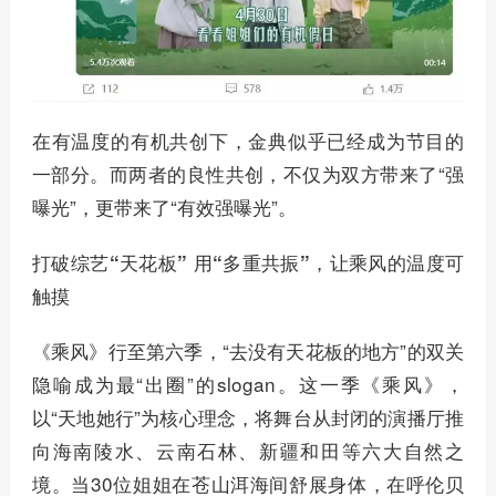
在有温度的有机共创下，金典似乎已经成为节目的
一部分。而两者的良性共创，不仅为双方带来了“强
曝光”，更带来了“有效强曝光”。
打破综艺“天花板”
用“多重共振”，让乘风的温度可
触摸
《乘风》行至第六季，“去没有天花板的地方”的双关
隐喻成为最“出圈”的slogan。这一季《乘风》，
以“天地她行”为核心理念，将舞台从封闭的演播厅推
向海南陵水、云南石林、新疆和田等六大自然之
境。当30位姐姐在苍山洱海间舒展身体，在呼伦贝