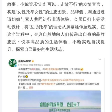
故事，小婉管乐“走红可以，走散不行”的友情宣言，
构建“女性托举女性”的生态图景。品牌侧，则通过邀
请姐姐与素人共同进行非遗体验、会员日打卡等活
动设计，将“互助托举”的理念从屏幕延伸至现实。在
这个过程中，金典自然地向人们传递出自身的品牌
态度：悦享高品质的生活体验，不断实现自我提
升、探索自己最好的生活状态。