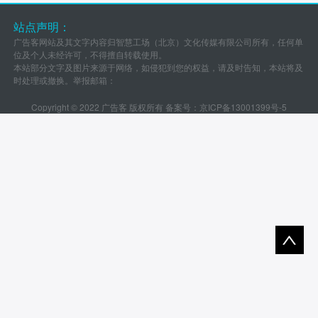
站点声明：
广告客网站及其文字内容归智慧工场（北京）文化传媒有限公司所有，任何单
位及个人未经许可，不得擅自转载使用。
本站部分文字及图片来源于网络，如侵犯到您的权益，请及时告知，本站将及
时处理或撤换。举报邮箱：
Copyright © 2022 广告客 版权所有 备案号：
京ICP备13001399号-5