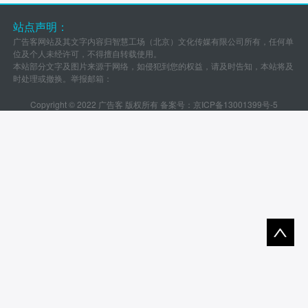
站点声明：
广告客网站及其文字内容归智慧工场（北京）文化传媒有限公司所有，任何单
位及个人未经许可，不得擅自转载使用。
本站部分文字及图片来源于网络，如侵犯到您的权益，请及时告知，本站将及
时处理或撤换。举报邮箱：
Copyright © 2022 广告客 版权所有 备案号：
京ICP备13001399号-5