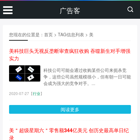
广告客
您现在的位置是：
首页
> TAG信息列表 > 美
美科技巨头无视反垄断审查疯狂收购 吞噬新生对手增强
实力
科技公司可能会通过收购某些公司来扼杀竞
争，这些公司虽然规模很小，但有朝一日可能
会成为强大的竞争对手。...
2020-07-27
【
行业
】
阅读更多
美＂超级星期六＂零售额344亿美元 创历史最高单日纪
录