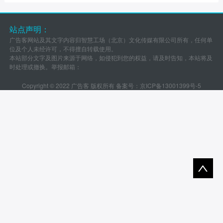
站点声明：
广告客网站及其文字内容归智慧工场（北京）文化传媒有限公司所有，任何单
位及个人未经许可，不得擅自转载使用。
本站部分文字及图片来源于网络，如侵犯到您的权益，请及时告知，本站将及
时处理或撤换。举报邮箱：
Copyright © 2022 广告客 版权所有 备案号：
京ICP备13001399号-5