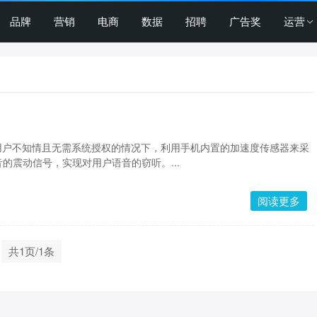
品牌
营销
电商
数据
招聘
广告奖
运营
用户不知情且无需系统授权的情况下，利用手机内置的加速度传感器来采
的震动信号，实现对用户语音的窃听。...
阅读更多
共1页/1条