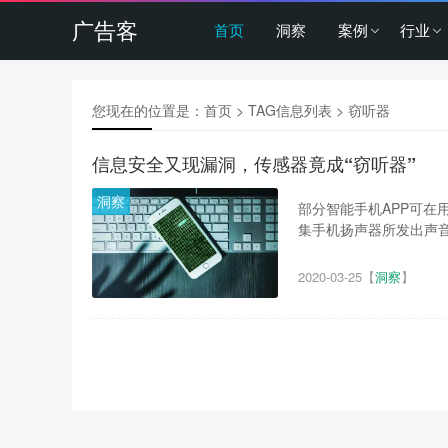
广告客
首页
洞察
案例
行业
您现在的位置是：
首页
> TAG信息列表 > 窃听器
信息安全又现漏洞，传感器竟成“窃听器”
洞察
部分智能手机APP可在
集手机扬声器所发出声音
2020-03-25
【
洞察
】