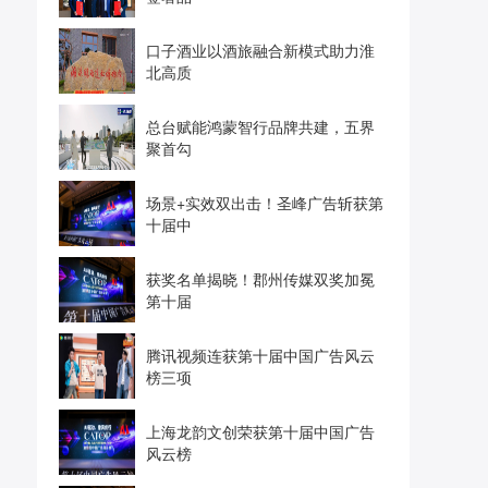
口子酒业以酒旅融合新模式助力淮
北高质
总台赋能鸿蒙智行品牌共建，五界
聚首勾
场景+实效双出击！圣峰广告斩获第
十届中
获奖名单揭晓！郡州传媒双奖加冕
第十届
腾讯视频连获第十届中国广告风云
榜三项
上海龙韵文创荣获第十届中国广告
风云榜