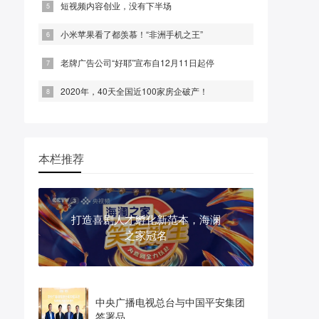
短视频内容创业，没有下半场
小米苹果看了都羡慕！“非洲手机之王”
老牌广告公司“好耶”宣布自12月11日起停
2020年，40天全国近100家房企破产！
本栏推荐
打造喜剧人才孵化新范本，海澜
之家冠名
中央广播电视总台与中国平安集团
签署品