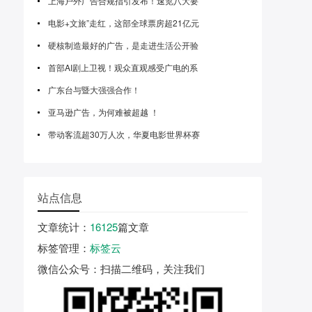
上海户外广告合规指引发布！速览八大要
电影+文旅”走红，这部全球票房超21亿元
硬核制造最好的广告，是走进生活公开验
首部AI剧上卫视！观众直观感受广电的系
广东台与暨大强强合作！
亚马逊广告，为何难被超越 ！
带动客流超30万人次，华夏电影世界杯赛
站点信息
文章统计
：
16125
篇文章
标签管理
：
标签云
微信公众号
：扫描二维码，关注我们