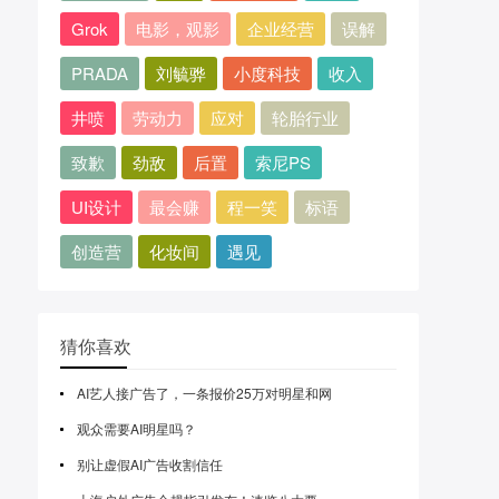
Grok
电影，观影
企业经营
误解
PRADA
刘毓骅
小度科技
收入
井喷
劳动力
应对
轮胎行业
致歉
劲敌
后置
索尼PS
UI设计
最会赚
程一笑
标语
创造营
化妆间
遇见
猜你喜欢
AI艺人接广告了，一条报价25万对明星和网
观众需要AI明星吗？
别让虚假AI广告收割信任