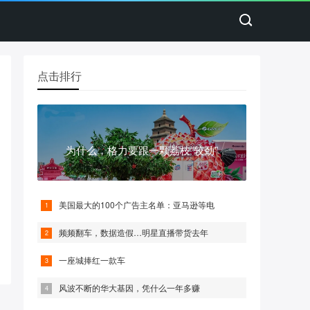
点击排行
为什么，格力要跟一颗荔枝“较劲”
美国最大的100个广告主名单：亚马逊等电
频频翻车，数据造假…明星直播带货去年
一座城捧红一款车
风波不断的华大基因，凭什么一年多赚