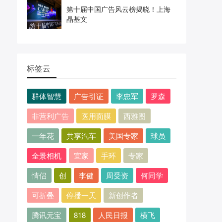
第十届中国广告风云榜揭晓！上海
晶基文
标签云
群体智慧
广告引证
李忠军
罗森
非营利广告
医用面膜
西雅图
一年花
共享汽车
美国专家
球员
全景相机
宜家
手环
专家
情侣
创
李健
周受资
何同学
可折叠
停播一天
新创作者
腾讯元宝
818
人民日报
横飞