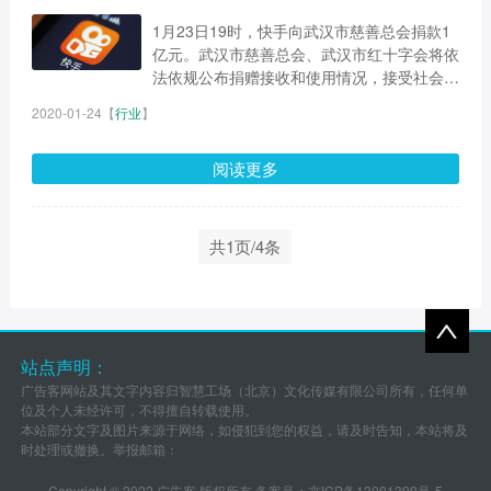
1月23日19时，快手向武汉市慈善总会捐款1
亿元。武汉市慈善总会、武汉市红十字会将依
法依规公布捐赠接收和使用情况，接受社会监
督。...
2020-01-24
【
行业
】
阅读更多
共1页/4条
站点声明：
广告客网站及其文字内容归智慧工场（北京）文化传媒有限公司所有，任何单
位及个人未经许可，不得擅自转载使用。
本站部分文字及图片来源于网络，如侵犯到您的权益，请及时告知，本站将及
时处理或撤换。举报邮箱：
Copyright © 2022 广告客 版权所有 备案号：
京ICP备13001399号-5