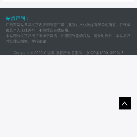
站点声明：
广告客网站及其文字内容归智慧工场（北京）文化传媒有限公司所有，任何单
位及个人未经许可，不得擅自转载使用。
本站部分文字及图片来源于网络，如侵犯到您的权益，请及时告知，本站将及
时处理或撤换。举报邮箱：
Copyright © 2022 广告客 版权所有 备案号：
京ICP备13001399号-5