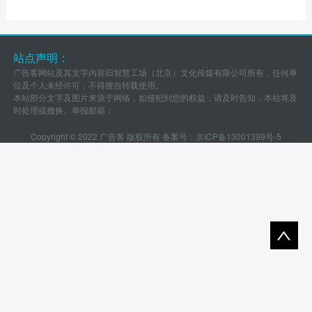
站点声明：
广告客网站及其文字内容归智慧工场（北京）文化传媒有限公司所有，任何单
位及个人未经许可，不得擅自转载使用。
本站部分文字及图片来源于网络，如侵犯到您的权益，请及时告知，本站将及
时处理或撤换。举报邮箱：
Copyright © 2022 广告客 版权所有 备案号：
京ICP备13001399号-5