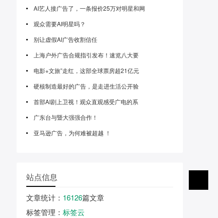
AI艺人接广告了，一条报价25万对明星和网
观众需要AI明星吗？
别让虚假AI广告收割信任
上海户外广告合规指引发布！速览八大要
电影+文旅”走红，这部全球票房超21亿元
硬核制造最好的广告，是走进生活公开验
首部AI剧上卫视！观众直观感受广电的系
广东台与暨大强强合作！
亚马逊广告，为何难被超越 ！
站点信息
文章统计
：
16126
篇文章
标签管理
：
标签云