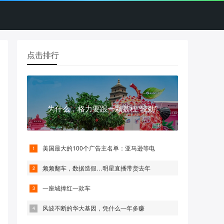
点击排行
为什么，格力要跟一颗荔枝“较劲”
美国最大的100个广告主名单：亚马逊等电
频频翻车，数据造假…明星直播带货去年
一座城捧红一款车
风波不断的华大基因，凭什么一年多赚