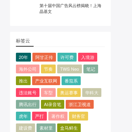
第十届中国广告风云榜揭晓！上海
晶基文
标签云
20年
阿甘正传
许可费
入境游
海外公司
节奏
TWS Neo
笔记
推出
产业互联网
番茄系
违法账号
车型
奥运赛事
华科大
腾讯出行
AI录音笔
浙江卫视道
虎年
严打
著作权
财务官
建设费
素材里
盒马鲜生