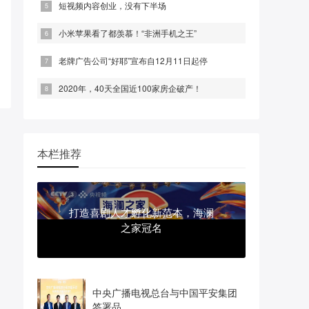
短视频内容创业，没有下半场
小米苹果看了都羡慕！“非洲手机之王”
老牌广告公司“好耶”宣布自12月11日起停
2020年，40天全国近100家房企破产！
本栏推荐
打造喜剧人才孵化新范本，海澜
之家冠名
中央广播电视总台与中国平安集团
签署品