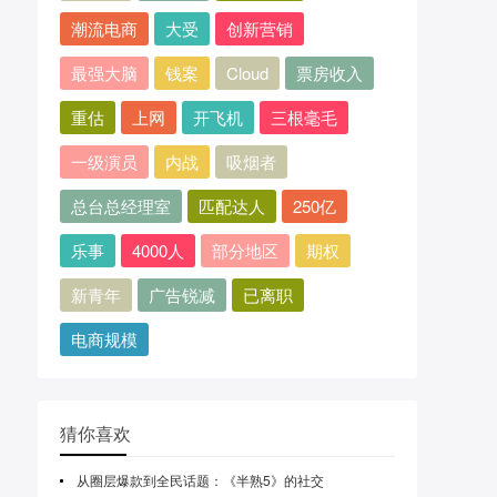
潮流电商
大受
创新营销
最强大脑
钱案
Cloud
票房收入
重估
上网
开飞机
三根毫毛
一级演员
内战
吸烟者
总台总经理室
匹配达人
250亿
乐事
4000人
部分地区
期权
新青年
广告锐减
已离职
电商规模
猜你喜欢
从圈层爆款到全民话题：《半熟5》的社交