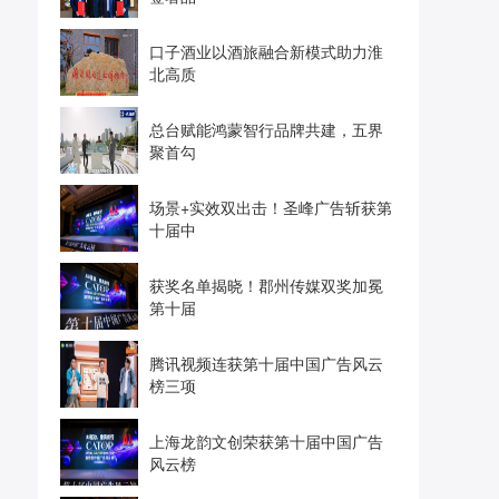
口子酒业以酒旅融合新模式助力淮
北高质
总台赋能鸿蒙智行品牌共建，五界
聚首勾
场景+实效双出击！圣峰广告斩获第
十届中
获奖名单揭晓！郡州传媒双奖加冕
第十届
腾讯视频连获第十届中国广告风云
榜三项
上海龙韵文创荣获第十届中国广告
风云榜