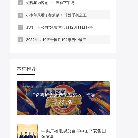
短视频内容创业，没有下半场
小米苹果看了都羡慕！“非洲手机之王”
老牌广告公司“好耶”宣布自12月11日起停
2020年，40天全国近100家房企破产！
本栏推荐
打造喜剧人才孵化新范本，海澜
之家冠名
中央广播电视总台与中国平安集团
签署品