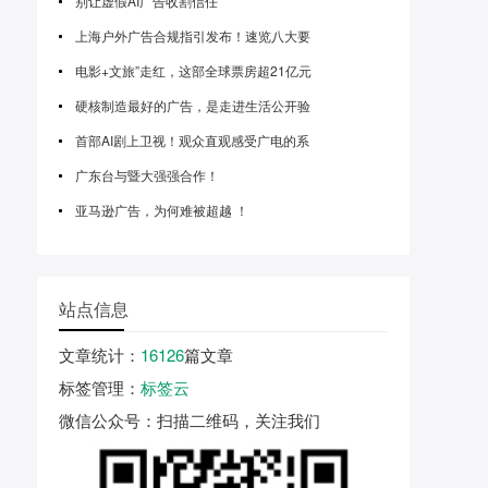
别让虚假AI广告收割信任
上海户外广告合规指引发布！速览八大要
电影+文旅”走红，这部全球票房超21亿元
硬核制造最好的广告，是走进生活公开验
首部AI剧上卫视！观众直观感受广电的系
广东台与暨大强强合作！
亚马逊广告，为何难被超越 ！
站点信息
文章统计
：
16126
篇文章
标签管理
：
标签云
微信公众号
：扫描二维码，关注我们