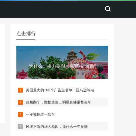
点击排行
为什么，格力要跟一颗荔枝“较劲”
美国最大的100个广告主名单：亚马逊等电
频频翻车，数据造假…明星直播带货去年
一座城捧红一款车
风波不断的华大基因，凭什么一年多赚