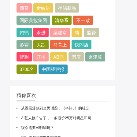
简直
俞敏洪
存储新品
国际美妆集团
清华系
不一致
鸭鸭
杀进
梁建章
颂
监督
参赛
大跌
马背上
快闪店
背刺
开招
AB面
闭店
京津冀
3700名
中国经营报
猜你喜欢
从圈层爆款到全民话题：《半熟5》的社交
AI艺人接广告了，一条报价25万对明星和网
观众需要AI明星吗？