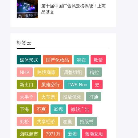
第十届中国广告风云榜揭晓！上海
晶基文
标签云
媒体形式
国产化妆品
潜在
数量
NHK
跨境商家
调整组织
精控
新出口
虽难必行
TWS Neo
史
大半个
火车票
投放优化
打通
下海
不爽
83席
微软广告
刘松
共享经济
卷赢
招股书
卤味超市
7971万
新潮
蓝瀚互动