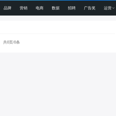
品牌
营销
电商
数据
招聘
广告奖
运营
共0页/0条