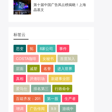
第十届中国广告风云榜揭晓！上海
晶基文
标签云
思变
拓
8家公司
事件
COSTA咖啡
女秘书
首度加入
层面
减塑
名誉
进入世界
真相
厌倦职场
新建事业部
爱马仕
排名第三
行政命令
百箱齐发：201
第一股
生产者
增调
广告传闻
9.9
游戏中