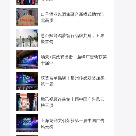
口子酒业以酒旅融合新模式助力淮
北高质
总台赋能鸿蒙智行品牌共建，五界
聚首勾
场景+实效双出击！圣峰广告斩获第
十届中
获奖名单揭晓！郡州传媒双奖加冕
第十届
腾讯视频连获第十届中国广告风云
榜三项
上海龙韵文创荣获第十届中国广告
风云榜