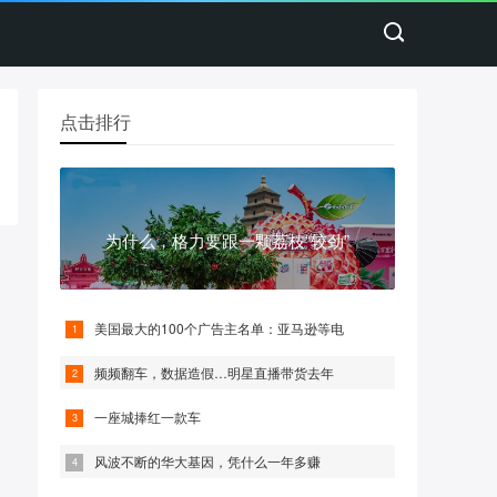
点击排行
为什么，格力要跟一颗荔枝“较劲”
美国最大的100个广告主名单：亚马逊等电
频频翻车，数据造假…明星直播带货去年
一座城捧红一款车
风波不断的华大基因，凭什么一年多赚