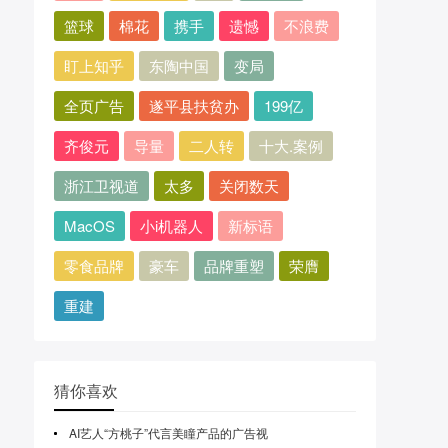
篮球
棉花
携手
遗憾
不浪费
盯上知乎
东陶中国
变局
全页广告
遂平县扶贫办
199亿
齐俊元
导量
二人转
十大.案例
浙江卫视道
太多
关闭数天
MacOS
小i机器人
新标语
零食品牌
豪车
品牌重塑
荣膺
重建
猜你喜欢
AI艺人“方桃子”代言美瞳产品的广告视