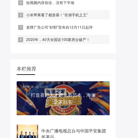
短视频内容创业，没有下半场
小米苹果看了都羡慕！“非洲手机之王”
老牌广告公司“好耶”宣布自12月11日起停
2020年，40天全国近100家房企破产！
本栏推荐
打造喜剧人才孵化新范本，海澜
之家冠名
中央广播电视总台与中国平安集团
签署品