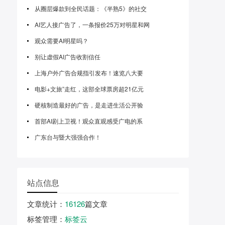
从圈层爆款到全民话题：《半熟5》的社交
AI艺人接广告了，一条报价25万对明星和网
观众需要AI明星吗？
别让虚假AI广告收割信任
上海户外广告合规指引发布！速览八大要
电影+文旅”走红，这部全球票房超21亿元
硬核制造最好的广告，是走进生活公开验
首部AI剧上卫视！观众直观感受广电的系
广东台与暨大强强合作！
站点信息
文章统计
：
16126
篇文章
标签管理
：
标签云