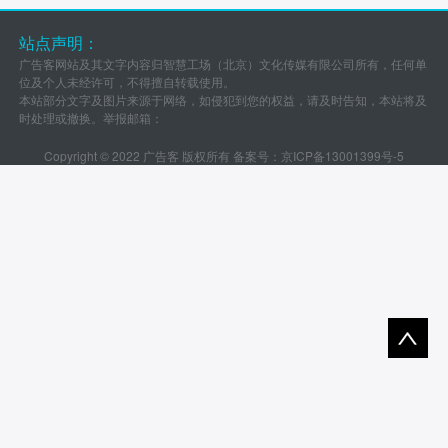
站点声明：
广告客网站及其文字内容归智慧工场（北京）文化传媒有限公司所有，任何单
位及个人未经许可，不得擅自转载使用。
本站部分文字及图片来源于网络，如侵犯到您的权益，请及时告知，本站将及
时处理或撤换。举报邮箱：
Copyright © 2022 广告客 版权所有 备案号：
京ICP备13001399号-5