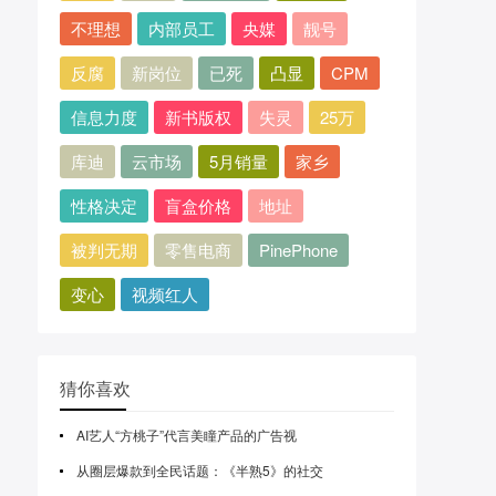
不理想
内部员工
央媒
靓号
反腐
新岗位
已死
凸显
CPM
信息力度
新书版权
失灵
25万
库迪
云市场
5月销量
家乡
性格决定
盲盒价格
地址
被判无期
零售电商
PinePhone
变心
视频红人
猜你喜欢
AI艺人“方桃子”代言美瞳产品的广告视
从圈层爆款到全民话题：《半熟5》的社交