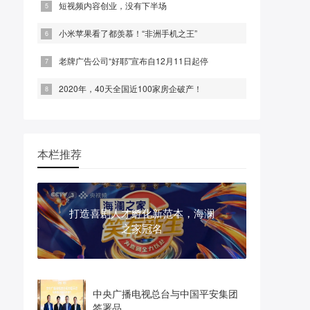
短视频内容创业，没有下半场
小米苹果看了都羡慕！“非洲手机之王”
老牌广告公司“好耶”宣布自12月11日起停
2020年，40天全国近100家房企破产！
本栏推荐
打造喜剧人才孵化新范本，海澜
之家冠名
中央广播电视总台与中国平安集团
签署品