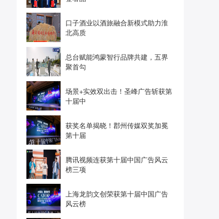
口子酒业以酒旅融合新模式助力淮
北高质
总台赋能鸿蒙智行品牌共建，五界
聚首勾
场景+实效双出击！圣峰广告斩获第
十届中
获奖名单揭晓！郡州传媒双奖加冕
第十届
腾讯视频连获第十届中国广告风云
榜三项
上海龙韵文创荣获第十届中国广告
风云榜