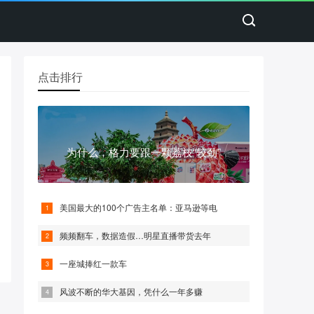
点击排行
为什么，格力要跟一颗荔枝“较劲”
美国最大的100个广告主名单：亚马逊等电
频频翻车，数据造假…明星直播带货去年
一座城捧红一款车
风波不断的华大基因，凭什么一年多赚