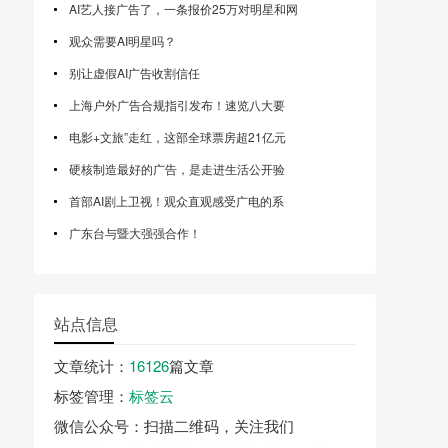
AI艺人接广告了，一条报价25万对明星和网
观众需要AI明星吗？
别让虚假AI广告收割信任
上海户外广告合规指引发布！速览八大要
电影+文旅”走红，这部全球票房超21亿元
硬核制造最好的广告，是走进生活公开验
首部AI剧上卫视！观众直观感受广电的系
广东台与暨大强强合作！
站点信息
文章统计
：
16126
篇文章
标签管理
：
标签云
微信公众号
：扫描二维码，关注我们