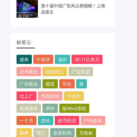
第十届中国广告风云榜揭晓！上海
晶基文
标签云
盛典
中差评
减价
32.11亿美元
涉考服务
在线招人
广告联盟
广告吸金
额度
写在
脸
北上广
负面影响
中老年
电视服务
房价
版Wind系统
一个月
思科
硬币经济
户外媒体
刷单
荷兰
多家机构
无瓶标