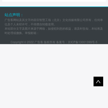
站点声明：
广告客网站及其文字内容归智慧工场（北京）文化传媒有限公司所有，任何单
位及个人未经许可，不得擅自转载使用。
本站部分文字及图片来源于网络，如侵犯到您的权益，请及时告知，本站将及
时处理或撤换。举报邮箱：
Copyright © 2022 广告客 版权所有 备案号：
京ICP备13001399号-5