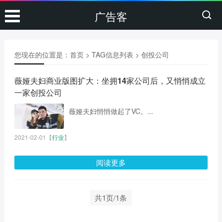
广告客
您现在的位置是：
首页
> TAG信息列表 > 创投公司
薇娅夫妇商业版图扩大：坐拥14家公司后，又悄悄成立
一家创投公司
薇娅夫妇悄悄做起了VC。...
2021-02-01
【
行业
】
阅读更多
共1页/1条