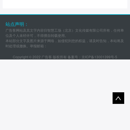
站点声明：
广告客网站及其文字内容归智慧工场（北京）文化传媒有限公司所有，任何单
位及个人未经许可，不得擅自转载使用。
本站部分文字及图片来源于网络，如侵犯到您的权益，请及时告知，本站将及
时处理或撤换。举报邮箱：
Copyright © 2022 广告客 版权所有 备案号：
京ICP备13001399号-5