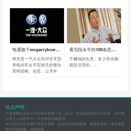
电通旗下mcgarrybowen赢得一汽大众SUV及电动
看完段永平的100条思考，我终于悟出他为
将负责一汽大众SUV全车型
不赚钱的生意，多少营业额
和电动车全车型相关的整合
都是没用的。...
营销策略、创意、公关年
度...
站点声明：
广告客网站及其文字内容归智慧工场（北京）文化传媒有限公司所有，任何单
位及个人未经许可，不得擅自转载使用。
本站部分文字及图片来源于网络，如侵犯到您的权益，请及时告知，本站将及
时处理或撤换。举报邮箱：