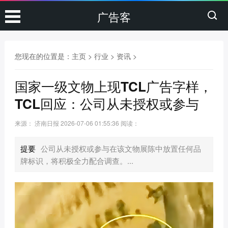
广告客
您现在的位置是：
主页
>
行业
>
资讯
>
国家一级文物上现TCL广告字样，
TCL回应：公司从未授权或参与
来源： 济南日报
2026-07-06 01:55:36
阅读：
提要
公司从未授权或参与在该文物展陈中放置任何品
牌标识，将积极全力配合调查。...