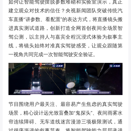
如何让智能驾驶摆脱参数堆砌和实验室演示，真正
建立观众对技术的信任？央视新闻团队突破传统汽
车直播“讲参数、看配置”的表达方式，将直播镜头搬
进真实测试道路，创新打造全网首创夜间全场景智
驾公测，以主持人与嘉宾全程沉浸式体验为叙事主
线，将镜头始终对准真实驾驶感受，让观众跟随第
一视角共同完成一次智能驾驶安全验证。
节目围绕用户最关注、最容易产生焦虑的真实驾驶
场景，精心设计远光致盲叠加“鬼探头”、夜间雨雾水
帘连续障碍、无车道线迷宫漫游三项极限测试，通
过循序渐进的叙事节奏，将智能驾驶能力层层递进