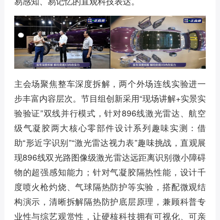
易感知、易记忆的直观科技表达。
主会场聚焦整车深度拆解，两个外场连线实验进一
步丰富内容层次。节目组创新采用“现场讲解+实景实
验验证”双线并行模式，针对896线激光雷达、航空
级气凝胶两大核心零部件设计系列趣味实测：借
助“形近字识别”“激光雷达视力表”趣味挑战，直观展
现896线双光路图像级激光雷达远距离识别微小障碍
物的超强感知能力；针对气凝胶隔热性能，设计千
度喷火枪灼烧、气球隔热防护等实验，搭配微观结
构演示，清晰拆解隔热防护底层原理，兼顾科普专
业性与综艺观赏性，让硬核科技拥有可视化、可亲