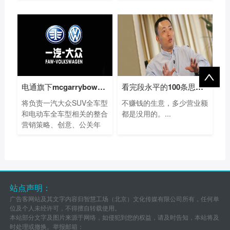
电通旗下mcgarrybowen赢得一汽大众SUV及电动
看完段永平的100条思考，我终于悟出他为
将负责一汽大众SUV全车型
不赚钱的生意，多少营业额
和电动车全车型相关的整合
都是没用的。...
营销策略、创意、公关年
度...
站点声明：
广告客网站及其文字内容归智慧工场（北京）文化传媒有限公司所有，任何单
位及个人未经许可，不得擅自转载使用。
本站部分文字及图片来源于网络，如侵犯到您的权益，请及时告知，本站将及
时处理或撤换。举报邮箱：