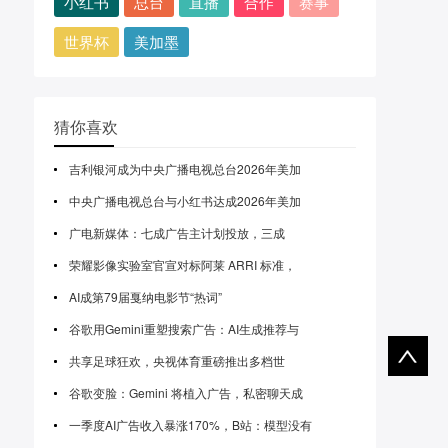
小红书
总台
直播
合作
赛事
世界杯
美加墨
猜你喜欢
吉利银河成为中央广播电视总台2026年美加
中央广播电视总台与小红书达成2026年美加
广电新媒体：七成广告主计划投放，三成
荣耀影像实验室官宣对标阿莱 ARRI 标准，
AI成第79届戛纳电影节“热词”
谷歌用Gemini重塑搜索广告：AI生成推荐与
共享足球狂欢，央视体育重磅推出多档世
谷歌变脸：Gemini 将植入广告，私密聊天成
一季度AI广告收入暴涨170%，B站：模型没有