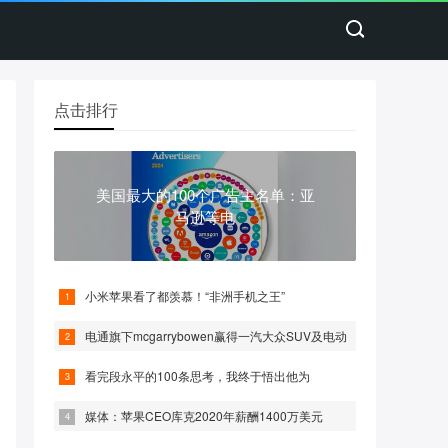
点击排行
美国最大的100个广告主名单：亚
马逊等电
小米苹果看了都羡慕！“非洲手机之王”
电通旗下mcgarrybowen赢得一汽大众SUV及电动
看完段永平的100条思考，我终于悟出他为
媒体：苹果CEO库克2020年薪酬1400万美元