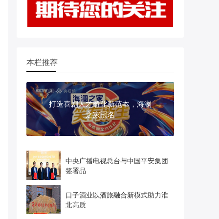
本栏推荐
打造喜剧人才孵化新范本，海澜
之家冠名
中央广播电视总台与中国平安集团
签署品
口子酒业以酒旅融合新模式助力淮
北高质