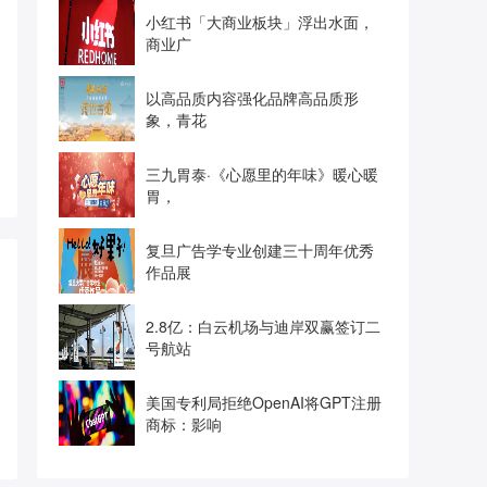
小红书「大商业板块」浮出水面，
商业广
以高品质内容强化品牌高品质形
象，青花
三九胃泰·《心愿里的年味》暖心暖
胃，
复旦广告学专业创建三十周年优秀
作品展
2.8亿：白云机场与迪岸双赢签订二
号航站
美国专利局拒绝OpenAI将GPT注册
商标：影响