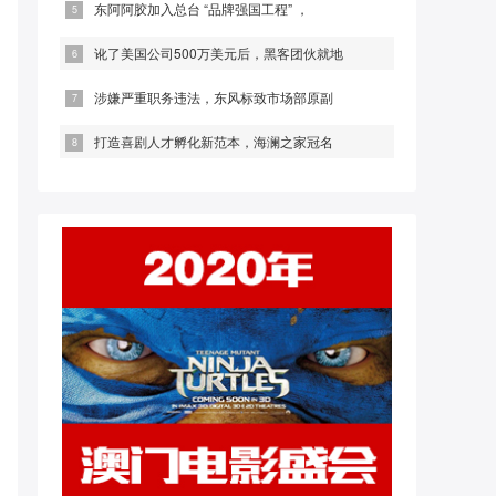
东阿阿胶加入总台 “品牌强国工程” ，
讹了美国公司500万美元后，黑客团伙就地
涉嫌严重职务违法，东风标致市场部原副
打造喜剧人才孵化新范本，海澜之家冠名