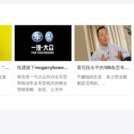
小米苹果看了都羡慕！“非洲手机之王”
电通旗下mcgarrybowen赢得一汽大众SUV及电动
看完段永平的100条思考，我终于悟出他为
先复
将负责一汽大众SUV全车型
不赚钱的生意，多少营业额
和电动车全车型相关的整合
都是没用的。...
营销策略、创意、公关年
度...