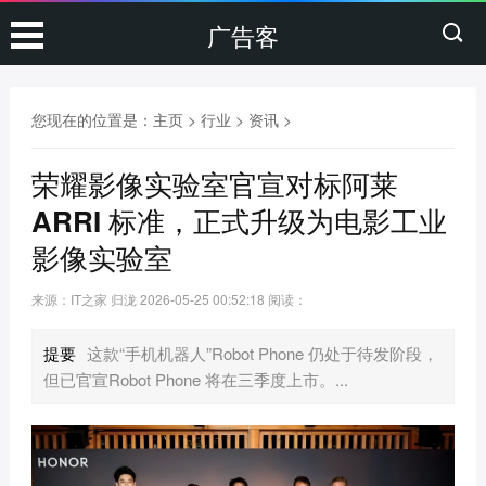
广告客
您现在的位置是：
主页
>
行业
>
资讯
>
荣耀影像实验室官宣对标阿莱
ARRI 标准，正式升级为电影工业
影像实验室
来源：IT之家 归泷
2026-05-25 00:52:18
阅读：
提要
这款“手机机器人”Robot Phone 仍处于待发阶段，
但已官宣Robot Phone 将在三季度上市。...