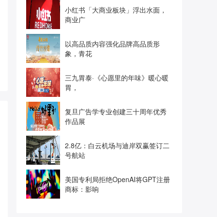
小红书「大商业板块」浮出水面，
商业广
以高品质内容强化品牌高品质形
象，青花
三九胃泰·《心愿里的年味》暖心暖
胃，
复旦广告学专业创建三十周年优秀
作品展
2.8亿：白云机场与迪岸双赢签订二
号航站
美国专利局拒绝OpenAI将GPT注册
商标：影响