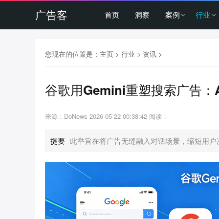
广告客
首页
洞察
案例
行业
您现在的位置是：
主页
>
行业
>
资讯
>
谷歌用Gemini重塑搜索广告
来源：DoNews
2026-05-22 00:38:42
阅读：
提要
此举旨在将广告无缝融入对话场景，缩短用户决