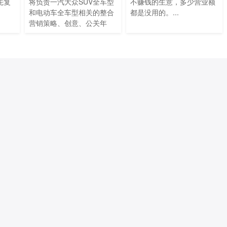
先复
将负责一汽大众SUV全车型
不赚钱的生意，多少营业额
和电动车全车型相关的整合
都是没用的。...
营销策略、创意、公关年
度...