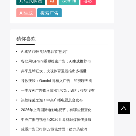
对话式购物
AI
Gemini
谷歌
AI生成
搜索广告
猜你喜欢
AI成第79届戛纳电影节“热词”
谷歌用Gemini重塑搜索广告：AI生成推荐与
共享足球狂欢，央视体育重磅推出多档世
谷歌变脸：Gemini 将植入广告，私密聊天成
一季度AI广告收入暴涨170%，B站：模型没有
决胜绿茵之巅！中央广播电视总台发布
2026年上海国际电影电视节，有哪些新变化
中央广播电视总台2026世界杯融媒体传播服
减重广告已打到LV巨轮对面！处方药成消