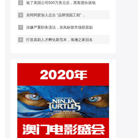
讹了美国公司500万美元后，黑客团伙就地
东阿阿胶加入总台 “品牌强国工程” ，
涉嫌严重职务违法，东风标致市场部原副
打造喜剧人才孵化新范本，海澜之家冠名