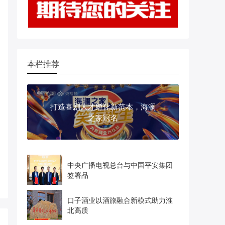
本栏推荐
打造喜剧人才孵化新范本，海澜
之家冠名
中央广播电视总台与中国平安集团
签署品
口子酒业以酒旅融合新模式助力淮
北高质