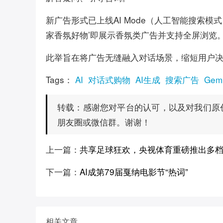
新广告形式已上线AI Mode（人工智能搜索
家香氛好物’即展示香氛类广告并支持全屏浏览
此举旨在将广告无缝融入对话场景，缩短用户
Tags：
AI
对话式购物
AI生成
搜索广告
Gemi
感谢您对平台的认可，以及对我们原
转载：
朋友圈或微信群。谢谢！
上一篇：
共享足球狂欢，央视体育重磅推出多
下一篇：
AI成第79届戛纳电影节“热词”
相关文章