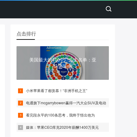
点击排行
美国最大的100个广告主名单：亚
马逊等电
小米苹果看了都羡慕！“非洲手机之王”
电通旗下mcgarrybowen赢得一汽大众SUV及电动
看完段永平的100条思考，我终于悟出他为
媒体：苹果CEO库克2020年薪酬1400万美元