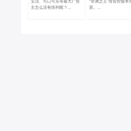
宝洁、可口可乐等最大广告
“非洲之王”传音控股率
主怎么没有排列呢？...
苏。...