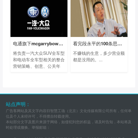
电通旗下mcgarrybowen赢得一汽大众SUV及电动
看完段永平的100条思考，我终于悟出他为
将负责一汽大众SUV全车型
不赚钱的生意，多少营业额
和电动车全车型相关的整合
都是没用的。...
营销策略、创意、公关年
度...
站点声明：
广告客网站及其文字内容归智慧工场（北京）文化传媒有限公司所有，任何单
位及个人未经许可，不得擅自转载使用。
本站部分文字及图片来源于网络，如侵犯到您的权益，请及时告知，本站将及
时处理或撤换。举报邮箱：