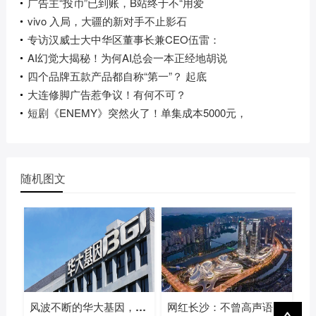
广告主“投币”已到账，B站终于不“用爱
vivo 入局，大疆的新对手不止影石
专访汉威士大中华区董事长兼CEO伍雷：
AI幻觉大揭秘！为何AI总会一本正经地胡说
四个品牌五款产品都自称“第一”？ 起底
大连修脚广告惹争议！有何不可？
短剧《ENEMY》突然火了！单集成本5000元，
随机图文
风波不断的华大基因，凭什么一年多赚
网红长沙：不曾高声语，已惊天下人！