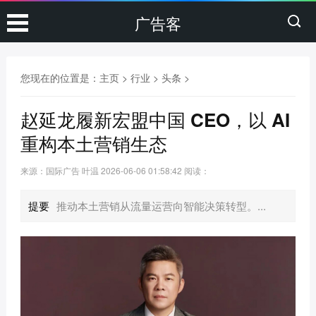
广告客
您现在的位置是：
主页
>
行业
>
头条
>
赵延龙履新宏盟中国 CEO，以 AI
重构本土营销生态
来源：国际广告 叶温
2026-06-06 01:58:42
阅读：
提要
推动本土营销从流量运营向智能决策转型。...