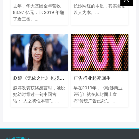
去年，华大基因全年营收
长沙网红的本质，其实就是
83.97 亿元，比 2019 年翻
以人为本。...
了近三番。...
赵婷《无依之地》包揽93届奥斯卡最佳导
广告行业起死回生
赵婷发表获奖感言时，她说
早在2013年，《哈佛商业
她幼时背过一句中国古
评论》就在其封面上宣
话：“人之初性本善”。...
布“传统广告已死”。...
站点声明：