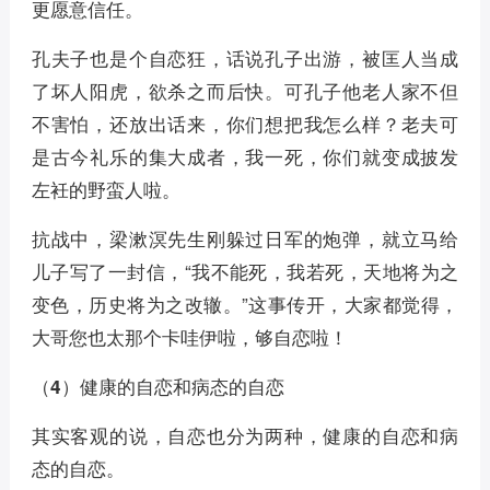
更愿意信任。
孔夫子也是个自恋狂，话说孔子出游，被匡人当成
了坏人阳虎，欲杀之而后快。可孔子他老人家不但
不害怕，还放出话来，你们想把我怎么样？老夫可
是古今礼乐的集大成者，我一死，你们就变成披发
左衽的野蛮人啦。
抗战中，梁漱溟先生刚躲过日军的炮弹，就立马给
儿子写了一封信，“我不能死，我若死，天地将为之
变色，历史将为之改辙。”这事传开，大家都觉得，
大哥您也太那个卡哇伊啦，够自恋啦！
（4）健康的自恋和病态的自恋
其实客观的说，自恋也分为两种，健康的自恋和病
态的自恋。