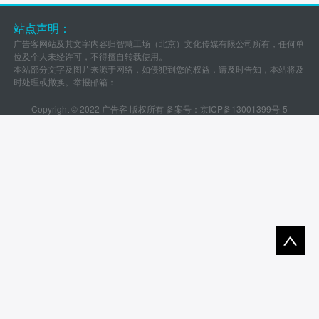
站点声明：
广告客网站及其文字内容归智慧工场（北京）文化传媒有限公司所有，任何单
位及个人未经许可，不得擅自转载使用。
本站部分文字及图片来源于网络，如侵犯到您的权益，请及时告知，本站将及
时处理或撤换。举报邮箱：
Copyright © 2022 广告客 版权所有 备案号：
京ICP备13001399号-5