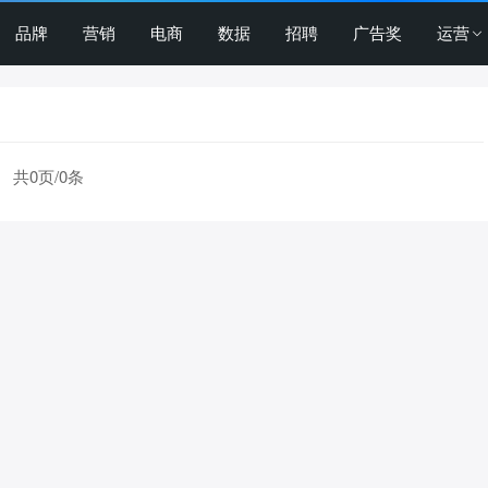
品牌
营销
电商
数据
招聘
广告奖
运营
共0页/0条