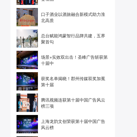
口子酒业以酒旅融合新模式助力淮
北高质
总台赋能鸿蒙智行品牌共建，五界
聚首勾
场景+实效双出击！圣峰广告斩获第
十届中
获奖名单揭晓！郡州传媒双奖加冕
第十届
腾讯视频连获第十届中国广告风云
榜三项
上海龙韵文创荣获第十届中国广告
风云榜