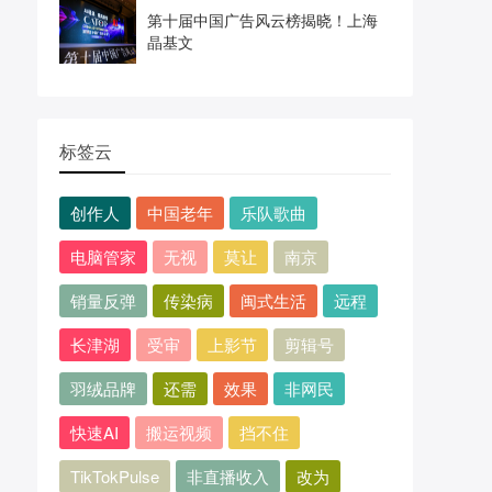
第十届中国广告风云榜揭晓！上海
晶基文
标签云
创作人
中国老年
乐队歌曲
电脑管家
无视
莫让
南京
销量反弹
传染病
闽式生活
远程
长津湖
受审
上影节
剪辑号
羽绒品牌
还需
效果
非网民
快速AI
搬运视频
挡不住
TikTokPulse
非直播收入
改为