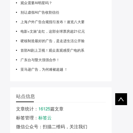
观众需要AI明星吗？
别让虚假AI广告收割信任
上海户外广告合规指引发布！速览八大要
电影+文旅”走红，这部全球票房超21亿元
硬核制造最好的广告，是走进生活公开验
首部AI剧上卫视！观众直观感受广电的系
广东台与暨大强强合作！
亚马逊广告，为何难被超越 ！
站点信息
文章统计
：
16125
篇文章
标签管理
：
标签云
微信公众号
：扫描二维码，关注我们