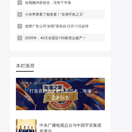
短视频内容创业，没有下半场
小米苹果看了都羡慕！“非洲手机之王”
老牌广告公司“好耶”宣布自12月11日起停
2020年，40天全国近100家房企破产！
本栏推荐
打造喜剧人才孵化新范本，海澜
之家冠名
中央广播电视总台与中国平安集团
签署品