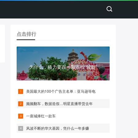
点击排行
为什么，格力要跟一颗荔枝“较劲”
美国最大的100个广告主名单：亚马逊等电
频频翻车，数据造假…明星直播带货去年
一座城捧红一款车
风波不断的华大基因，凭什么一年多赚