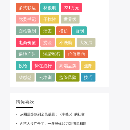
多式联运
林俊明
221万元
党委书记
干扰性
世界级
面临强制
涉案
模仿
自制
电商价值
捞金
不洗脑
大发展
遍地广告
鸿蒙智行
价值重估
投给
势在必行
高端品牌
焦阳
柴怼怼
云培训
监管风险
技巧
猜你喜欢
从圈层爆款到全民话题：《半熟5》的社交
AI艺人接广告了，一条报价25万对明星和网