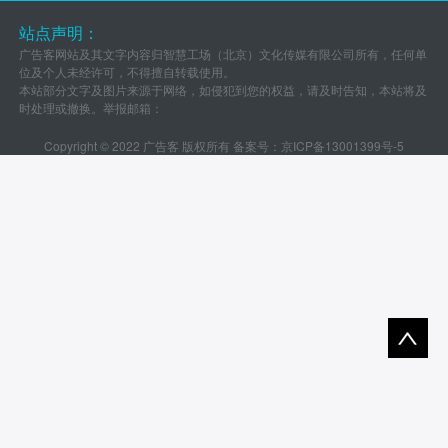
站点声明：
广告客网站及其文字内容归智慧工场（北京）文化传媒有限公司所有，任何单
位及个人未经许可，不得擅自转载使用。
本站部分文字及图片来源于网络，如侵犯到您的权益，请及时告知，本站将及
时处理或撤换。举报邮箱：
Copyright © 2022 广告客 版权所有 备案号：
京ICP备13001399号-5