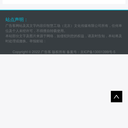
站点声明：
广告客网站及其文字内容归智慧工场（北京）文化传媒有限公司所有，任何单
位及个人未经许可，不得擅自转载使用。
本站部分文字及图片来源于网络，如侵犯到您的权益，请及时告知，本站将及
时处理或撤换。举报邮箱：
Copyright © 2022 广告客 版权所有 备案号：
京ICP备13001399号-5