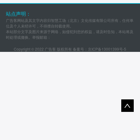
站点声明：
广告客网站及其文字内容归智慧工场（北京）文化传媒有限公司所有，任何单
位及个人未经许可，不得擅自转载使用。
本站部分文字及图片来源于网络，如侵犯到您的权益，请及时告知，本站将及
时处理或撤换。举报邮箱：
Copyright © 2022 广告客 版权所有 备案号：
京ICP备13001399号-5