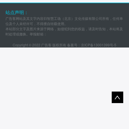
站点声明：
广告客网站及其文字内容归智慧工场（北京）文化传媒有限公司所有，任何单
位及个人未经许可，不得擅自转载使用。
本站部分文字及图片来源于网络，如侵犯到您的权益，请及时告知，本站将及
时处理或撤换。举报邮箱：
Copyright © 2022 广告客 版权所有 备案号：
京ICP备13001399号-5