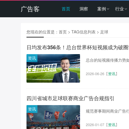
广告客
首页
洞察
案例
行业
您现在的位置是：
首页
> TAG信息列表 > 足球
日均发布356条！总台世界杯短视频成为破圈
资讯
总台的短视频传播力势如破
2026-06-26
【
资讯
】
四川省城市足球联赛商业广告合规指引
资讯
规范赛事期间商业广告行
2026-01-07
【
资讯
】