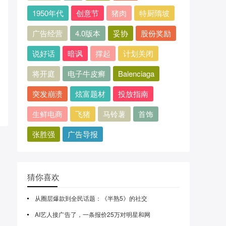
1950年代
创意节
猪肉
特厨隋坡
广告经营
4.0版本
妥协
股份奖励
说好话
暗讽
撑起
计划关闭
将开庭
电子牛皮癣
Balenciaga
突发崩溃
炫富题材
投放指南
生鲜电商
飞猪
马铃薯
首饰
张胜强
广告导报
猜你喜欢
从圈层爆款到全民话题：《半熟5》的社交
AI艺人接广告了，一条报价25万对明星和网