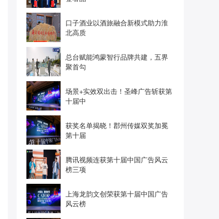
口子酒业以酒旅融合新模式助力淮
北高质
总台赋能鸿蒙智行品牌共建，五界
聚首勾
场景+实效双出击！圣峰广告斩获第
十届中
获奖名单揭晓！郡州传媒双奖加冕
第十届
腾讯视频连获第十届中国广告风云
榜三项
上海龙韵文创荣获第十届中国广告
风云榜