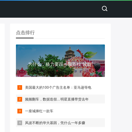
点击排行
为什么，格力要跟一颗荔枝“较劲”
美国最大的100个广告主名单：亚马逊等电
频频翻车，数据造假…明星直播带货去年
一座城捧红一款车
风波不断的华大基因，凭什么一年多赚