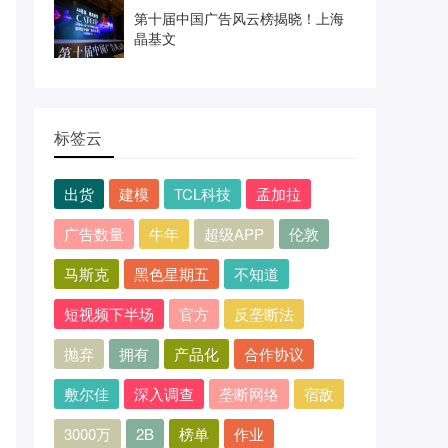
第十届中国广告风云榜揭晓！上海
晶基文
标签云
出货
建模
TCL科技
孟加拉
广告数量
牛年
超级APP
伦敦
马斯克
黑色星期五
不知道
短视频下半场
官方
反垄断法
抛弃
拥有
产品化
合作协议
敷尔佳
深入调查
垄断网络
宿敌
3000万
2B
榜单
作业