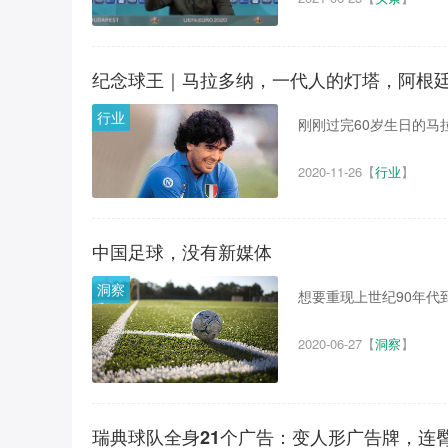
纪念球王｜马拉多纳，一代人的灯塔，阿根
行业
刚刚过完60岁生日的马拉
2020-11-26
【
行业
】
中国足球，没有新媒体
洞察
想要重现上世纪90年代
2020-06-27
【
洞察
】
瑞典球队全身21个广告：变人形广告牌，连