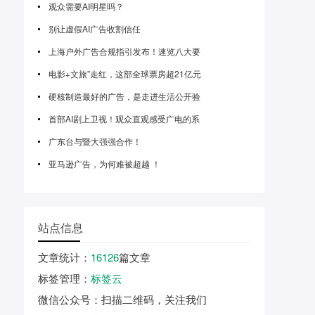
观众需要AI明星吗？
别让虚假AI广告收割信任
上海户外广告合规指引发布！速览八大要
电影+文旅”走红，这部全球票房超21亿元
硬核制造最好的广告，是走进生活公开验
首部AI剧上卫视！观众直观感受广电的系
广东台与暨大强强合作！
亚马逊广告，为何难被超越 ！
站点信息
文章统计
：
16126
篇文章
标签管理
：
标签云
微信公众号
：扫描二维码，关注我们