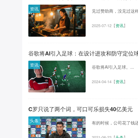
资讯
见过赞助商，没见过这样的
2025-07-12
【
资讯
】
谷歌将AI引入足球：在设计进攻和防守定位
资讯
谷歌将AI引入足球。...
2024-04-14
【
资讯
】
C罗只说了两个词，可口可乐损失40亿美元
头条
有的时候，公司花了钱还
2021-06-23
【
头条
】