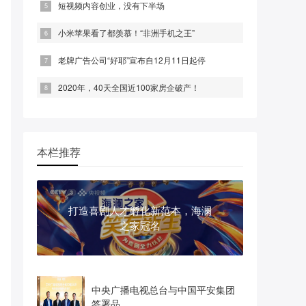
短视频内容创业，没有下半场
小米苹果看了都羡慕！“非洲手机之王”
老牌广告公司“好耶”宣布自12月11日起停
2020年，40天全国近100家房企破产！
本栏推荐
打造喜剧人才孵化新范本，海澜
之家冠名
中央广播电视总台与中国平安集团
签署品