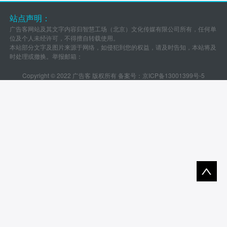
站点声明：
广告客网站及其文字内容归智慧工场（北京）文化传媒有限公司所有，任何单
位及个人未经许可，不得擅自转载使用。
本站部分文字及图片来源于网络，如侵犯到您的权益，请及时告知，本站将及
时处理或撤换。举报邮箱：
Copyright © 2022 广告客 版权所有 备案号：
京ICP备13001399号-5