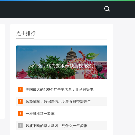
点击排行
为什么，格力要跟一颗荔枝“较劲”
美国最大的100个广告主名单：亚马逊等电
频频翻车，数据造假…明星直播带货去年
一座城捧红一款车
风波不断的华大基因，凭什么一年多赚