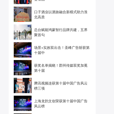
口子酒业以酒旅融合新模式助力淮
北高质
总台赋能鸿蒙智行品牌共建，五界
聚首勾
场景+实效双出击！圣峰广告斩获第
十届中
获奖名单揭晓！郡州传媒双奖加冕
第十届
腾讯视频连获第十届中国广告风云
榜三项
上海龙韵文创荣获第十届中国广告
风云榜