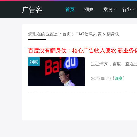
广告客
首页
洞察
案例
行业
您现在的位置是：
首页
> TAG信息列表 > 翻身仗
百度没有翻身仗：核心广告收入疲软 新业务
洞察
这些年来，百度一直在走下
2020-05-20
【
洞察
】