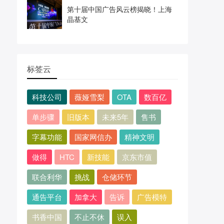
第十届中国广告风云榜揭晓！上海
晶基文
标签云
科技公司
薇娅雪梨
OTA
数百亿
单步骤
旧版本
未来5年
售书
字幕功能
国家网信办
精神文明
做得
HTC
新技能
京东市值
联合利华
挑战
仓储环节
通告平台
加拿大
告诉
广告模特
书香中国
不止不休
误入