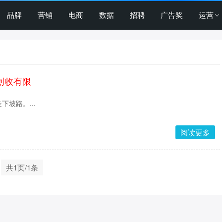
品牌
营销
电商
数据
招聘
广告奖
运营
创收有限
坡路。...
阅读更多
共1页/1条