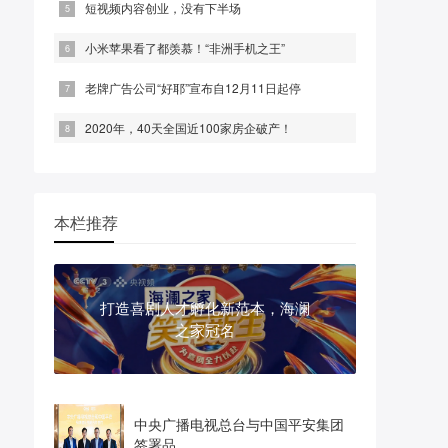
短视频内容创业，没有下半场
小米苹果看了都羡慕！“非洲手机之王”
老牌广告公司“好耶”宣布自12月11日起停
2020年，40天全国近100家房企破产！
本栏推荐
打造喜剧人才孵化新范本，海澜
之家冠名
中央广播电视总台与中国平安集团
签署品