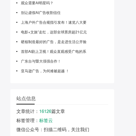
观众需要AI明星吗？
别让虚假AI广告收割信任
上海户外广告合规指引发布！速览八大要
电影+文旅”走红，这部全球票房超21亿元
硬核制造最好的广告，是走进生活公开验
首部AI剧上卫视！观众直观感受广电的系
广东台与暨大强强合作！
亚马逊广告，为何难被超越 ！
站点信息
文章统计
：
16126
篇文章
标签管理
：
标签云
微信公众号
：扫描二维码，关注我们