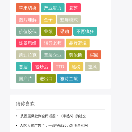
苹果切换
产业潜力
复苏
图片理解
金子
竖屏模式
价值较低
业绩
采购
不再疯狂
场景思维
辅导老师
品牌逻辑
凯迪拉克
童装企业
劳伦斯
买回
首届
被炒后
TTD
黑榜
逆风
国产片
进出口
雅诗兰黛
猜你喜欢
从圈层爆款到全民话题：《半熟5》的社交
AI艺人接广告了，一条报价25万对明星和网