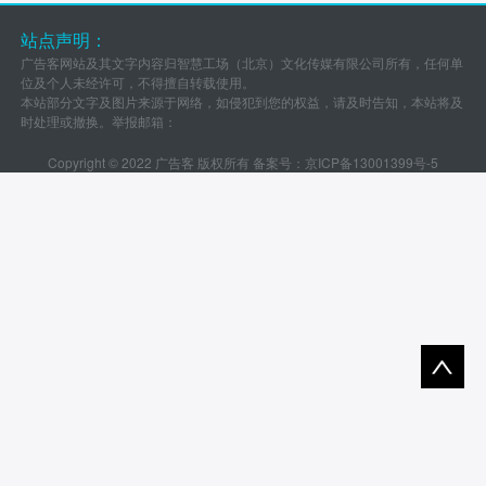
站点声明：
广告客网站及其文字内容归智慧工场（北京）文化传媒有限公司所有，任何单
位及个人未经许可，不得擅自转载使用。
本站部分文字及图片来源于网络，如侵犯到您的权益，请及时告知，本站将及
时处理或撤换。举报邮箱：
Copyright © 2022 广告客 版权所有 备案号：
京ICP备13001399号-5