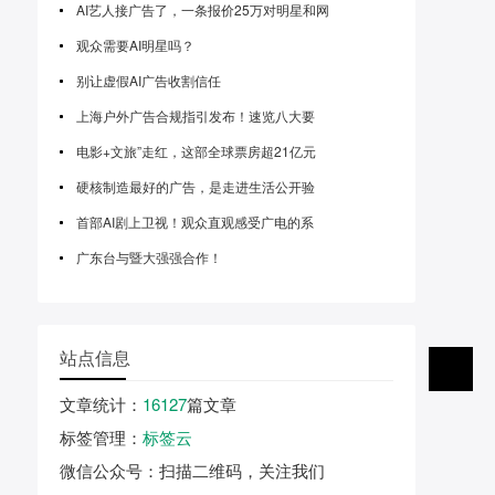
AI艺人接广告了，一条报价25万对明星和网
观众需要AI明星吗？
别让虚假AI广告收割信任
上海户外广告合规指引发布！速览八大要
电影+文旅”走红，这部全球票房超21亿元
硬核制造最好的广告，是走进生活公开验
首部AI剧上卫视！观众直观感受广电的系
广东台与暨大强强合作！
站点信息
文章统计
：
16127
篇文章
标签管理
：
标签云
微信公众号
：扫描二维码，关注我们