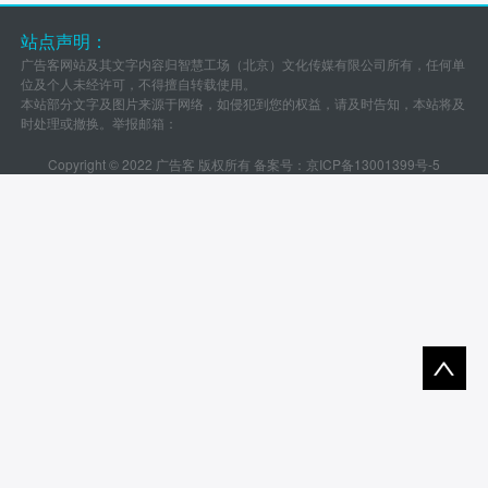
站点声明：
广告客网站及其文字内容归智慧工场（北京）文化传媒有限公司所有，任何单
位及个人未经许可，不得擅自转载使用。
本站部分文字及图片来源于网络，如侵犯到您的权益，请及时告知，本站将及
时处理或撤换。举报邮箱：
Copyright © 2022 广告客 版权所有 备案号：
京ICP备13001399号-5