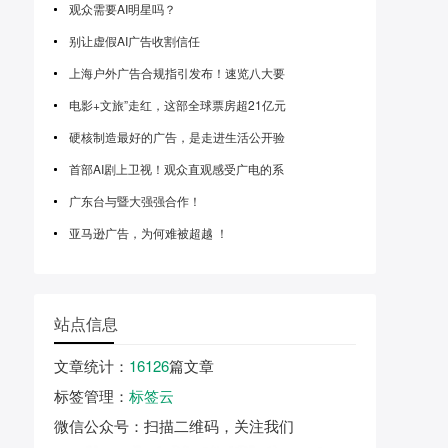
观众需要AI明星吗？
别让虚假AI广告收割信任
上海户外广告合规指引发布！速览八大要
电影+文旅”走红，这部全球票房超21亿元
硬核制造最好的广告，是走进生活公开验
首部AI剧上卫视！观众直观感受广电的系
广东台与暨大强强合作！
亚马逊广告，为何难被超越 ！
站点信息
文章统计
：
16126
篇文章
标签管理
：
标签云
微信公众号
：扫描二维码，关注我们