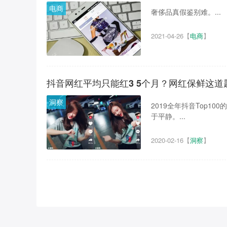
电商
奢侈品真假鉴别难。...
2021-04-26
【
电商
】
抖音网红平均只能红3 5个月？网红保鲜这道
洞察
2019全年抖音Top1
于平静。...
2020-02-16
【
洞察
】