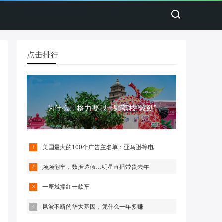
点击排行
为什么，格力要跟一颗荔枝“较劲”
美国最大的100个广告主名单：亚马逊等电
频频翻车，数据造假…明星直播带货去年
一座城捧红一款车
风波不断的华大基因，凭什么一年多赚