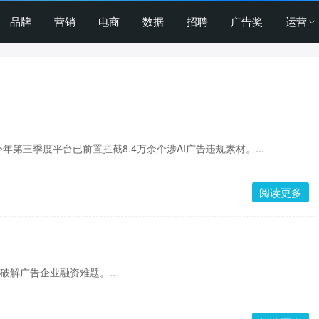
品牌
营销
电商
数据
招聘
广告奖
运营
第三季度平台已前置拦截8.4万余个涉AI广告违规素材。...
阅读更多
破解广告企业融资难题。...