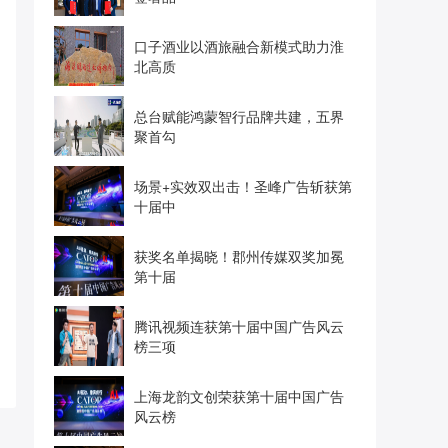
口子酒业以酒旅融合新模式助力淮
北高质
总台赋能鸿蒙智行品牌共建，五界
聚首勾
场景+实效双出击！圣峰广告斩获第
十届中
获奖名单揭晓！郡州传媒双奖加冕
第十届
腾讯视频连获第十届中国广告风云
榜三项
上海龙韵文创荣获第十届中国广告
风云榜