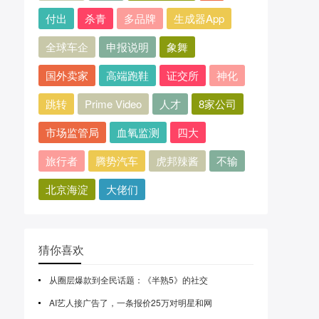
付出
杀青
多品牌
生成器App
全球车企
申报说明
象舞
国外卖家
高端跑鞋
证交所
神化
跳转
Prime Video
人才
8家公司
市场监管局
血氧监测
四大
旅行者
腾势汽车
虎邦辣酱
不输
北京海淀
大佬们
猜你喜欢
从圈层爆款到全民话题：《半熟5》的社交
AI艺人接广告了，一条报价25万对明星和网