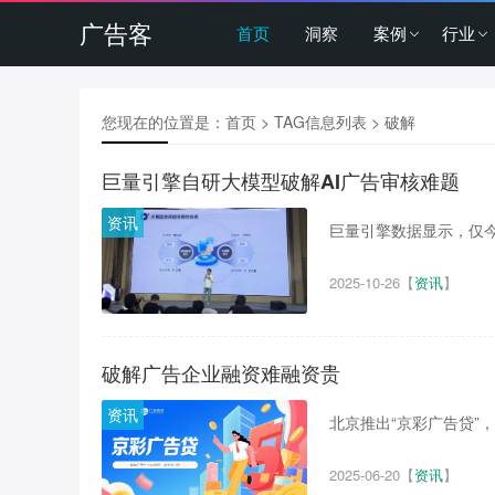
广告客
首页
洞察
案例
行业
您现在的位置是：
首页
> TAG信息列表 > 破解
巨量引擎自研大模型破解AI广告审核难题
资讯
巨量引擎数据显示，仅今年
2025-10-26
【
资讯
】
破解广告企业融资难融资贵
资讯
北京推出“京彩广告贷”，
2025-06-20
【
资讯
】