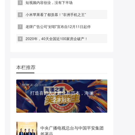
短视频内容创业，没有下半场
小米苹果看了都羡慕！“非洲手机之王”
老牌广告公司“好耶”宣布自12月11日起停
2020年，40天全国近100家房企破产！
本栏推荐
打造喜剧人才孵化新范本，海澜
之家冠名
中央广播电视总台与中国平安集团
签署品