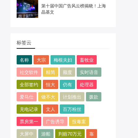
第十届中国广告风云榜揭晓！上海
晶基文
标签云
名称
大宗
梅根夫妇
畜牧业
社交软件
精简
额度
实时语音
全部签约
恒大
仍有
处理器
爱马仕
做不大
计划推出
拨款
充电记录
文人
百万粉丝
票房第一
广告诱导
投毒案
大屏中
游船
判赔70万元
靠