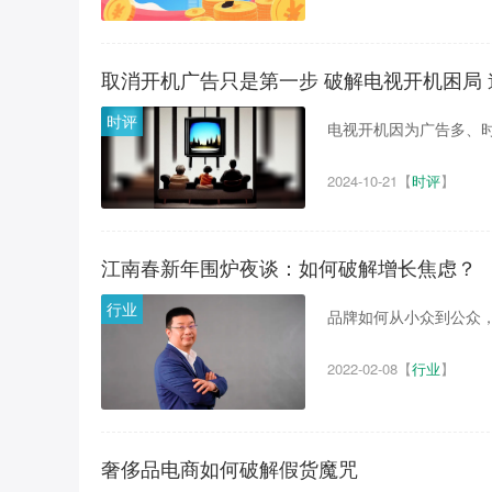
取消开机广告只是第一步 破解电视开机困局
时评
电视开机因为广告多、时
2024-10-21
【
时评
】
江南春新年围炉夜谈：如何破解增长焦虑？
行业
品牌如何从小众到公众，
2022-02-08
【
行业
】
奢侈品电商如何破解假货魔咒