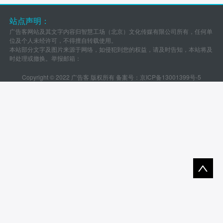
站点声明：
广告客网站及其文字内容归智慧工场（北京）文化传媒有限公司所有，任何单
位及个人未经许可，不得擅自转载使用。
本站部分文字及图片来源于网络，如侵犯到您的权益，请及时告知，本站将及
时处理或撤换。举报邮箱：
Copyright © 2022 广告客 版权所有 备案号：
京ICP备13001399号-5