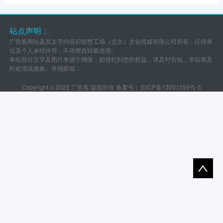
站点声明：
广告客网站及其文字内容归智慧工场（北京）文化传媒有限公司所有，任何单
位及个人未经许可，不得擅自转载使用。
本站部分文字及图片来源于网络，如侵犯到您的权益，请及时告知，本站将及
时处理或撤换。举报邮箱：
Copyright © 2022 广告客 版权所有 备案号：
京ICP备13001399号-5