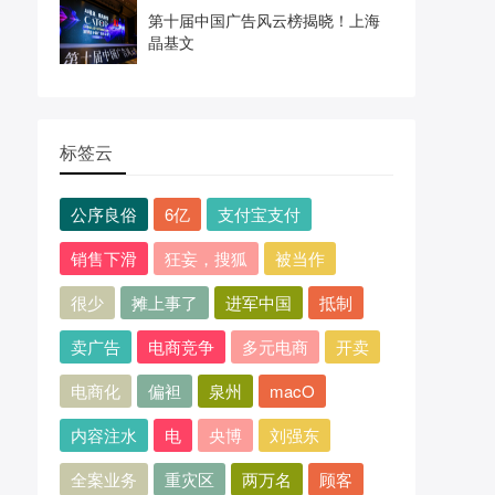
第十届中国广告风云榜揭晓！上海
晶基文
标签云
公序良俗
6亿
支付宝支付
销售下滑
狂妄，搜狐
被当作
很少
摊上事了
进军中国
抵制
卖广告
电商竞争
多元电商
开卖
电商化
偏袒
泉州
macO
内容注水
电
央博
刘强东
全案业务
重灾区
两万名
顾客