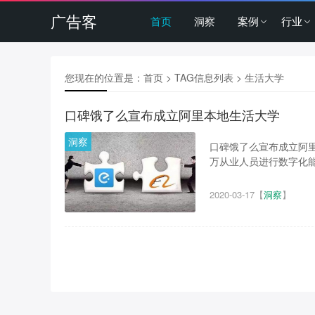
广告客
首页
洞察
案例
行业
您现在的位置是：
首页
> TAG信息列表 > 生活大学
口碑饿了么宣布成立阿里本地生活大学
洞察
口碑饿了么宣布成立阿里
万从业人员进行数字化能
2020-03-17
【
洞察
】