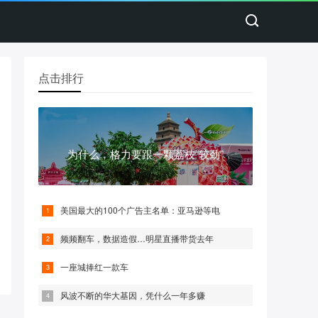
点击排行
为什么，格力要跟一颗荔枝“较劲”
美国最大的100个广告主名单：亚马逊等电
频频翻车，数据造假…明星直播带货去年
一座城捧红一款车
风波不断的华大基因，凭什么一年多赚