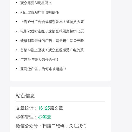
观众需要AI明星吗？
别让虚假AI广告收割信任
上海户外广告合规指引发布！速览八大要
电影+文旅”走红，这部全球票房超21亿元
硬核制造最好的广告，是走进生活公开验
首部AI剧上卫视！观众直观感受广电的系
广东台与暨大强强合作！
亚马逊广告，为何难被超越 ！
站点信息
文章统计
：
16125
篇文章
标签管理
：
标签云
微信公众号
：扫描二维码，关注我们