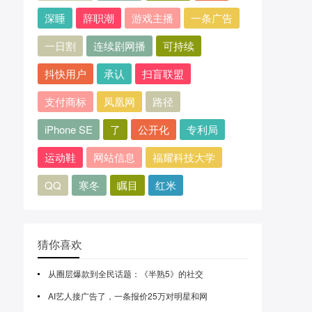
深睡
辞职潮
游戏主播
一条广告
一日割
连续剧网播
可持续
抖快用户
承认
扫盲联盟
支付商标
凤凰网
路径
iPhone SE
了
公开化
专利局
运动鞋
网站信息
福耀科技大学
QQ
寒冬
瞩目
红米
猜你喜欢
从圈层爆款到全民话题：《半熟5》的社交
AI艺人接广告了，一条报价25万对明星和网