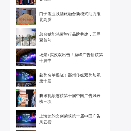
口子酒业以酒旅融合新模式助力淮
北高质
总台赋能鸿蒙智行品牌共建，五界
聚首勾
场景+实效双出击！圣峰广告斩获第
十届中
获奖名单揭晓！郡州传媒双奖加冕
第十届
腾讯视频连获第十届中国广告风云
榜三项
上海龙韵文创荣获第十届中国广告
风云榜