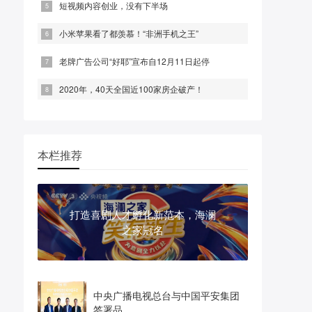
短视频内容创业，没有下半场
小米苹果看了都羡慕！“非洲手机之王”
老牌广告公司“好耶”宣布自12月11日起停
2020年，40天全国近100家房企破产！
本栏推荐
打造喜剧人才孵化新范本，海澜
之家冠名
中央广播电视总台与中国平安集团
签署品