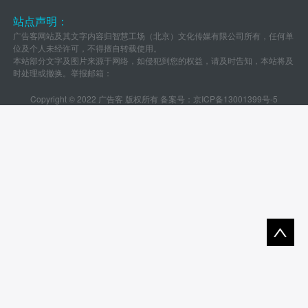
站点声明：
广告客网站及其文字内容归智慧工场（北京）文化传媒有限公司所有，任何单
位及个人未经许可，不得擅自转载使用。
本站部分文字及图片来源于网络，如侵犯到您的权益，请及时告知，本站将及
时处理或撤换。举报邮箱：
Copyright © 2022 广告客 版权所有 备案号：
京ICP备13001399号-5