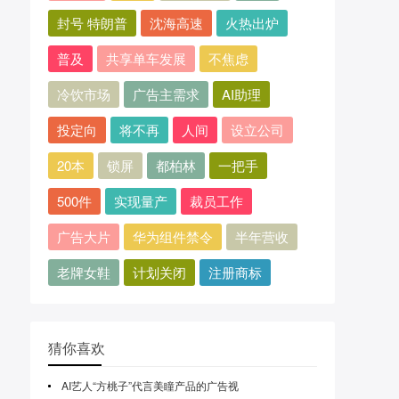
封号 特朗普
沈海高速
火热出炉
普及
共享单车发展
不焦虑
冷饮市场
广告主需求
AI助理
投定向
将不再
人间
设立公司
20本
锁屏
都柏林
一把手
500件
实现量产
裁员工作
广告大片
华为组件禁令
半年营收
老牌女鞋
计划关闭
注册商标
猜你喜欢
AI艺人“方桃子”代言美瞳产品的广告视