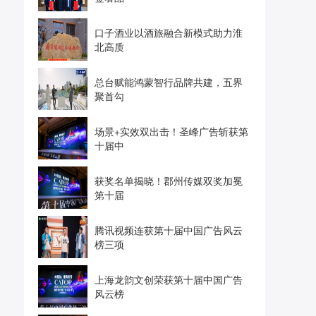
口子酒业以酒旅融合新模式助力淮
北高质
总台赋能鸿蒙智行品牌共建，五界
聚首勾
场景+实效双出击！圣峰广告斩获第
十届中
获奖名单揭晓！郡州传媒双奖加冕
第十届
腾讯视频连获第十届中国广告风云
榜三项
上海龙韵文创荣获第十届中国广告
风云榜