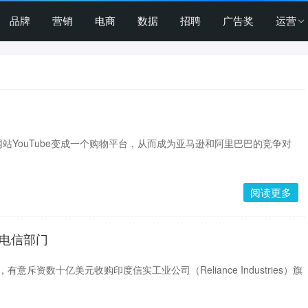
品牌
营销
电商
数据
招聘
广告奖
运营
站YouTube变成一个购物平台，从而成为亚马逊和阿里巴巴的竞争对
阅读更多
下电信部门
，有意斥资数十亿美元收购印度信实工业公司（Reliance Industries）旗