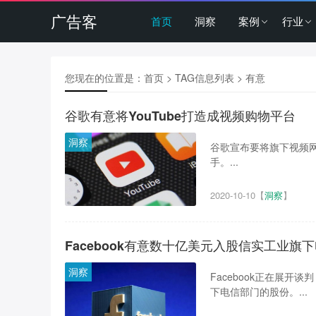
广告客
首页
洞察
案例
行业
您现在的位置是：
首页
> TAG信息列表 > 有意
谷歌有意将YouTube打造成视频购物平台
洞察
谷歌宣布要将旗下视频网
手。...
2020-10-10
【
洞察
】
Facebook有意数十亿美元入股信实工业旗
洞察
Facebook正在展开谈判
下电信部门的股份。...