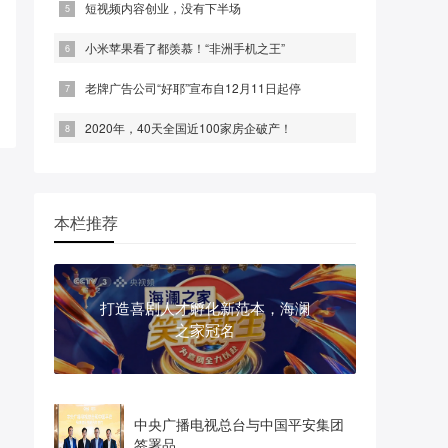
短视频内容创业，没有下半场
小米苹果看了都羡慕！“非洲手机之王”
老牌广告公司“好耶”宣布自12月11日起停
2020年，40天全国近100家房企破产！
本栏推荐
打造喜剧人才孵化新范本，海澜
之家冠名
中央广播电视总台与中国平安集团
签署品