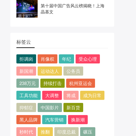
第十届中国广告风云榜揭晓！上海
晶基文
标签云
拒调岗
肖像权
年纪
受众心理
新国潮
运动达人
公务员
238万元
持续打击
杭州亚运会
工具功能
大调整
将成
成为日常
抑郁症
中国影片
新百货
黑人品牌
汽车营销
换新潮
秒时代
推翻
印度总裁
碾压