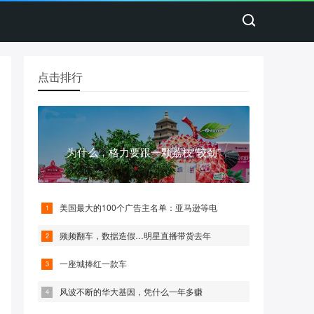
点击排行
为什么，格力要跟一颗荔枝“较劲”
美国最大的100个广告主名单：亚马逊等电
频频翻车，数据造假…明星直播带货去年
一座城捧红一款车
风波不断的华大基因，凭什么一年多赚