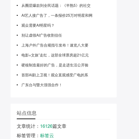
从圈层爆款到全民话题：《半熟5》的社交
AI艺人接广告了，一条报价25万对明星和网
观众需要AI明星吗？
别让虚假AI广告收割信任
上海户外广告合规指引发布！速览八大要
电影+文旅”走红，这部全球票房超21亿元
硬核制造最好的广告，是走进生活公开验
首部AI剧上卫视！观众直观感受广电的系
广东台与暨大强强合作！
站点信息
文章统计
：
16126
篇文章
标签管理
：
标签云