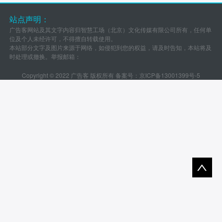
站点声明：
广告客网站及其文字内容归智慧工场（北京）文化传媒有限公司所有，任何单
位及个人未经许可，不得擅自转载使用。
本站部分文字及图片来源于网络，如侵犯到您的权益，请及时告知，本站将及
时处理或撤换。举报邮箱：
Copyright © 2022 广告客 版权所有 备案号：
京ICP备13001399号-5