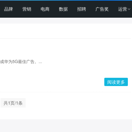
品牌
营销
电商
数据
招聘
广告奖
运营
成华为5G最佳广告。...
阅读更多
共1页/1条