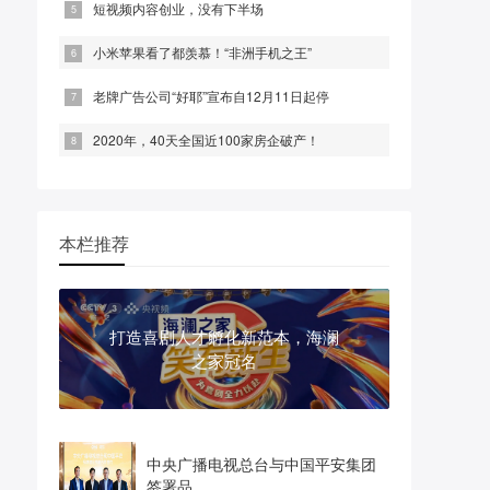
短视频内容创业，没有下半场
小米苹果看了都羡慕！“非洲手机之王”
老牌广告公司“好耶”宣布自12月11日起停
2020年，40天全国近100家房企破产！
本栏推荐
打造喜剧人才孵化新范本，海澜
之家冠名
中央广播电视总台与中国平安集团
签署品