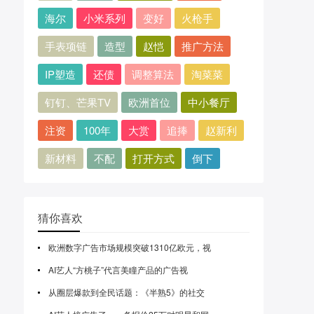
海尔
小米系列
变好
火枪手
手表项链
造型
赵恺
推广方法
IP塑造
还债
调整算法
淘菜菜
钉钉、芒果TV
欧洲首位
中小餐厅
注资
100年
大赏
追捧
赵新利
新材料
不配
打开方式
倒下
猜你喜欢
欧洲数字广告市场规模突破1310亿欧元，视
AI艺人“方桃子”代言美瞳产品的广告视
从圈层爆款到全民话题：《半熟5》的社交