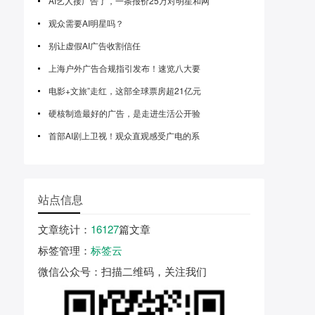
AI艺人接广告了，一条报价25万对明星和网
观众需要AI明星吗？
别让虚假AI广告收割信任
上海户外广告合规指引发布！速览八大要
电影+文旅”走红，这部全球票房超21亿元
硬核制造最好的广告，是走进生活公开验
首部AI剧上卫视！观众直观感受广电的系
站点信息
文章统计
：
16127
篇文章
标签管理
：
标签云
微信公众号
：扫描二维码，关注我们