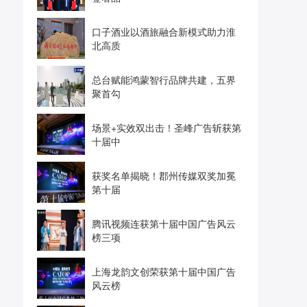
口子酒业以酒旅融合新模式助力淮
北高质
总台赋能鸿蒙智行品牌共建，五界
聚首勾
场景+实效双出击！圣峰广告斩获第
十届中
获奖名单揭晓！郡州传媒双奖加冕
第十届
腾讯视频连获第十届中国广告风云
榜三项
上海龙韵文创荣获第十届中国广告
风云榜