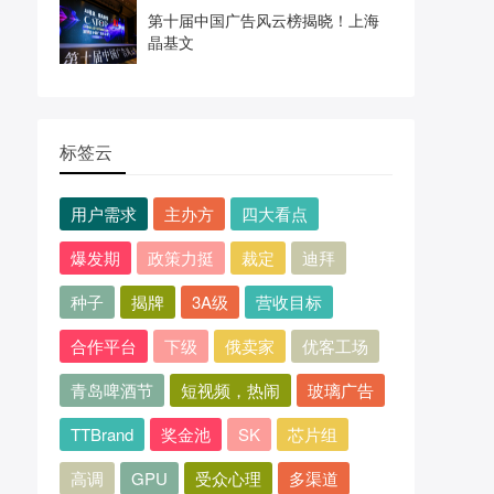
第十届中国广告风云榜揭晓！上海
晶基文
标签云
用户需求
主办方
四大看点
爆发期
政策力挺
裁定
迪拜
种子
揭牌
3A级
营收目标
合作平台
下级
俄卖家
优客工场
青岛啤酒节
短视频，热闹
玻璃广告
TTBrand
奖金池
SK
芯片组
高调
GPU
受众心理
多渠道