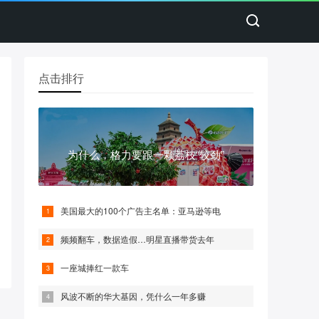
点击排行
为什么，格力要跟一颗荔枝“较劲”
美国最大的100个广告主名单：亚马逊等电
频频翻车，数据造假…明星直播带货去年
一座城捧红一款车
风波不断的华大基因，凭什么一年多赚